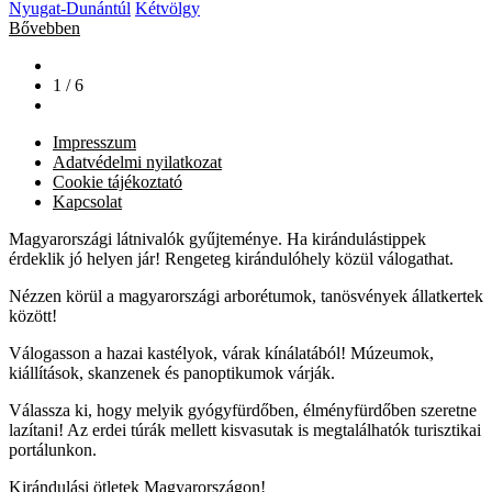
Nyugat-Dunántúl
Kétvölgy
Bővebben
1 / 6
Impresszum
Adatvédelmi nyilatkozat
Cookie tájékoztató
Kapcsolat
Magyarországi látnivalók gyűjteménye. Ha kirándulástippek
érdeklik jó helyen jár! Rengeteg kirándulóhely közül válogathat.
Nézzen körül a magyarországi arborétumok, tanösvények állatkertek
között!
Válogasson a hazai kastélyok, várak kínálatából! Múzeumok,
kiállítások, skanzenek és panoptikumok várják.
Válassza ki, hogy melyik gyógyfürdőben, élményfürdőben szeretne
lazítani! Az erdei túrák mellett kisvasutak is megtalálhatók turisztikai
portálunkon.
Kirándulási ötletek Magyarországon!