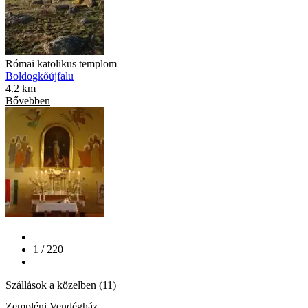
Római katolikus templom
Boldogkőújfalu
4.2 km
Bővebben
1 / 220
Szállások a közelben (11)
Zempléni Vendégház