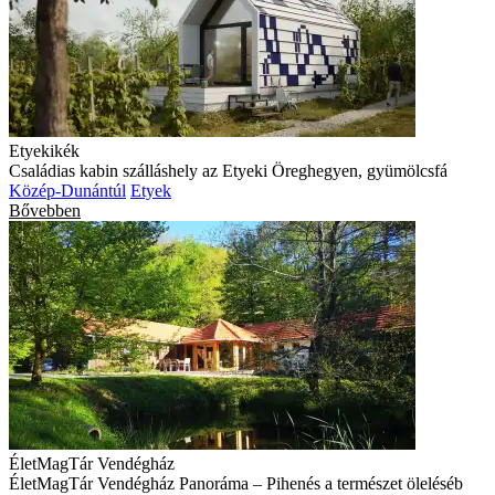
Etyekikék
Családias kabin szálláshely az Etyeki Öreghegyen, gyümölcsfá
Közép-Dunántúl
Etyek
Bővebben
ÉletMagTár Vendégház
ÉletMagTár Vendégház Panoráma – Pihenés a természet öleléséb