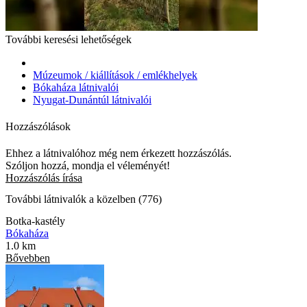
További keresési lehetőségek
Múzeumok / kiállítások / emlékhelyek
Bókaháza látnivalói
Nyugat-Dunántúl látnivalói
Hozzászólások
Ehhez a látnivalóhoz még nem érkezett hozzászólás.
Szóljon hozzá, mondja el véleményét!
Hozzászólás írása
További látnivalók a közelben (776)
Botka-kastély
Bókaháza
1.0 km
Bővebben