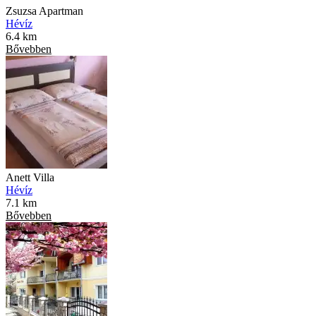
Zsuzsa Apartman
Hévíz
6.4 km
Bővebben
Anett Villa
Hévíz
7.1 km
Bővebben