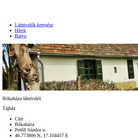
Látnivalók keresése
Hírek
Batyu
Bókaháza látnivalói
Tájház
Cím
Bókaháza
Petőfi Sándor u.
46.773806 N, 17.104457 E