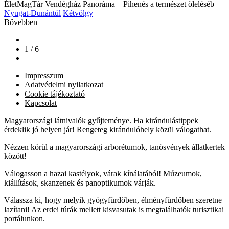
ÉletMagTár Vendégház Panoráma – Pihenés a természet öleléséb
Nyugat-Dunántúl
Kétvölgy
Bővebben
1 / 6
Impresszum
Adatvédelmi nyilatkozat
Cookie tájékoztató
Kapcsolat
Magyarországi látnivalók gyűjteménye. Ha kirándulástippek
érdeklik jó helyen jár! Rengeteg kirándulóhely közül válogathat.
Nézzen körül a magyarországi arborétumok, tanösvények állatkertek
között!
Válogasson a hazai kastélyok, várak kínálatából! Múzeumok,
kiállítások, skanzenek és panoptikumok várják.
Válassza ki, hogy melyik gyógyfürdőben, élményfürdőben szeretne
lazítani! Az erdei túrák mellett kisvasutak is megtalálhatók turisztikai
portálunkon.