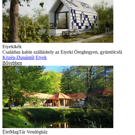
Etyekikék
Családias kabin szálláshely az Etyeki Öreghegyen, gyümölcsfá
Közép-Dunántúl
Etyek
Bővebben
ÉletMagTár Vendégház