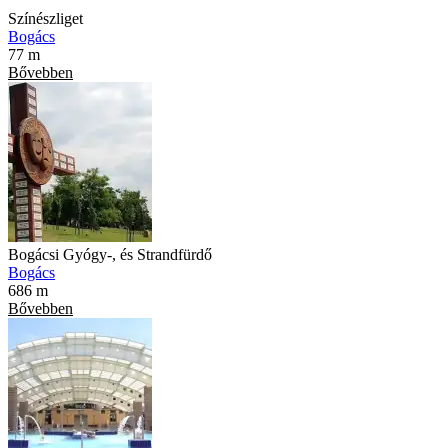
Színészliget
Bogács
77 m
Bővebben
Bogácsi Gyógy-, és Strandfürdő
Bogács
686 m
Bővebben