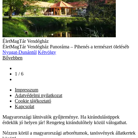
ÉletMagTár Vendégház
ÉletMagTár Vendégház Panoráma – Pihenés a természet öleléséb
Nyugat-Dunántúl
Kétvölgy
Bővebben
1 / 6
Impresszum
Adatvédelmi nyilatkozat
Cookie tájékoztató
Kapcsolat
Magyarországi látnivalók gyűjteménye. Ha kirándulástippek
érdeklik jó helyen jár! Rengeteg kirándulóhely közül válogathat.
Nézzen körül a magyarországi arborétumok, tanösvények állatkertek