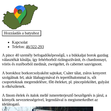
Kapcsolat
Telefon:
46/322-293
A pince 40 személy befogadóképességű, s a bükkaljai borok gazdag
választékát kínálja, így fehérborból rizlingszilvánit, és chardonnayt,
vörös és rozéborból medinát, zweigeltet, és cabernet sauvignont.
A borokhoz borkorcsolyaként sajtokat, Csáter tálat, zsíros kenyeret
szolgálnak fel, akár lilahagymával és tepertőhalommal is, sőt
csoportoknak megrendelésre, főtt ételeket, pl. pincepörköltet, gulyást
is elkészítenek.
A finom ételek és italok mellé ismeretterjesztő beszélgetés is járul, a
környék nevezetességeivel, legendáival is megismerkedhet az
idelátogató.