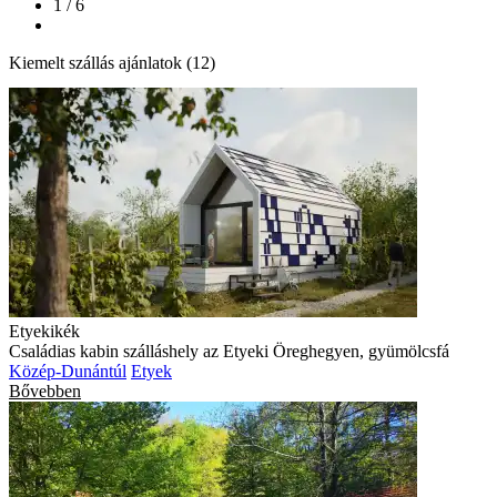
1 / 6
Kiemelt szállás ajánlatok (12)
Etyekikék
Családias kabin szálláshely az Etyeki Öreghegyen, gyümölcsfá
Közép-Dunántúl
Etyek
Bővebben