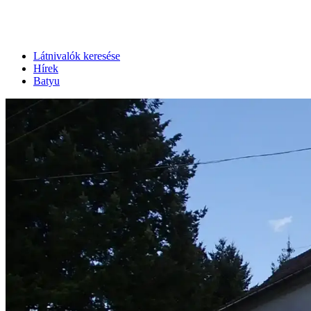
Látnivalók keresése
Hírek
Batyu