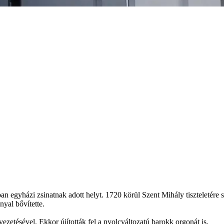
 egyházi zsinatnak adott helyt. 1720 körül Szent Mihály tiszteletére s
nyal bővítette.
vezetésével. Ekkor újították fel a nyolcváltozatú barokk orgonát is.