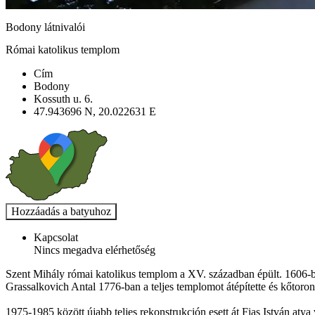
Bodony látnivalói
Római katolikus templom
Cím
Bodony
Kossuth u. 6.
47.943696 N, 20.022631 E
Kapcsolat
Nincs megadva elérhetőség
Szent Mihály római katolikus templom a XV. században épült. 1606-ban
Grassalkovich Antal 1776-ban a teljes templomot átépítette és kőtoron
1975-1985 között újabb teljes rekonstrukción esett át Fias István atya 