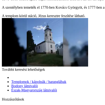
A szentélyben temették el 1770-ben Kovács Györgyöt, és 1777-ben a t
A templom körül stáció, Jézus keresztre feszítése látható.
További keresési lehetőségek
Templomok / kápolnák / haranglábak
Bodony látnivalói
Észak-Magyarország látnivalói
Hozzászólások