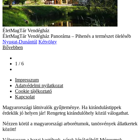
ÉletMagTár Vendégház
ÉletMagTár Vendégház Panoráma – Pihenés a természet öleléséb
Nyugat-Dunántúl
Kétvölgy
Bővebben
1 / 6
Impresszum
Adatvédelmi nyilatkozat
Cookie tájékoztató
Kapcsolat
Magyarországi látnivalók gyűjteménye. Ha kirándulástippek
érdeklik jó helyen jár! Rengeteg kirándulóhely közül válogathat.
Nézzen körül a magyarországi arborétumok, tanösvények állatkertek
között!
Válogasson a hazai kastélyok, várak kínálatából! Múzeumok,