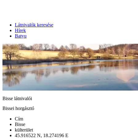
Látnivalók keresése
Hírek
Batyu
Bisse látnivalói
Bissei horgásztó
Cím
Bisse
külterület
45.916522 N, 18.274196 E