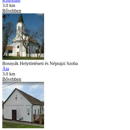
Kistótfalu
3.0 km
Bővebben
Bosnyák Helytörténeti és Néprajzi Szoba
Áta
3.0 km
Bővebben