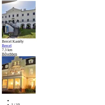
Bercel Kastély
Bercel
7.3 km
Bővebben
1 / 10