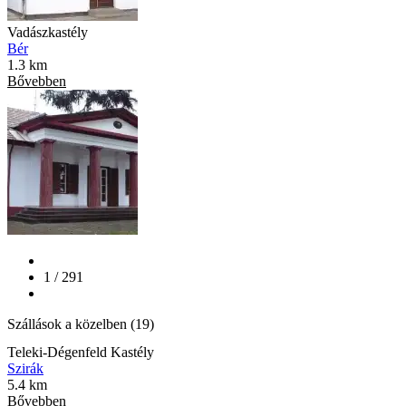
Vadászkastély
Bér
1.3 km
Bővebben
1 / 291
Szállások a közelben (19)
Teleki-Dégenfeld Kastély
Szirák
5.4 km
Bővebben