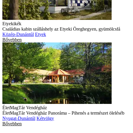
Etyekikék
Családias kabin szálláshely az Etyeki Öreghegyen, gyümölcsfá
Közép-Dunántúl
Etyek
Bővebben
ÉletMagTár Vendégház
ÉletMagTár Vendégház Panoráma – Pihenés a természet öleléséb
Nyugat-Dunántúl
Kétvölgy
Bővebben