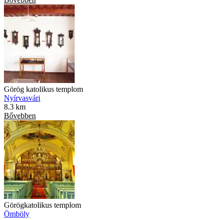
Görög katolikus templom
Nyírvasvári
8.3 km
Bővebben
Görögkatolikus templom
Ömböly