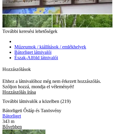
További keresési lehetőségek
Múzeumok / kiállítások / emlékhelyek
Bátorliget látnivalói
Észak-Alföld látnivalói
Hozzászólások
Ehhez a látnivalóhoz még nem érkezett hozzászólás.
Szóljon hozzá, mondja el véleményét!
Hozzászólás írása
További látnivalók a közelben (219)
Bátorligeti Ősláp és Tanösvény
Bátorliget
343 m
Bővebben