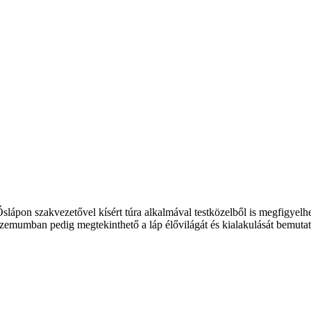
Őslápon szakvezetővel kísért túra alkalmával testközelből is megfigyelh
emumban pedig megtekinthető a láp élővilágát és kialakulását bemutató 