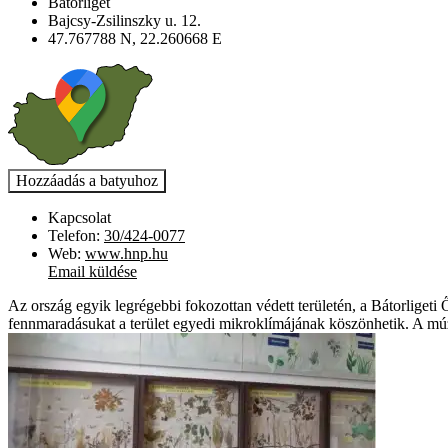
Bátorliget
Bajcsy-Zsilinszky u. 12.
47.767788 N, 22.260668 E
Kapcsolat
Telefon:
30/424-0077
Web:
www.hnp.hu
Email küldése
Az ország egyik legrégebbi fokozottan védett területén, a Bátorligeti 
fennmaradásukat a terület egyedi mikroklímájának köszönhetik. A múz