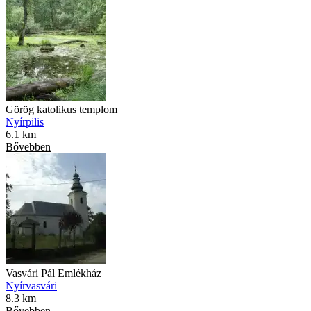
Görög katolikus templom
Nyírpilis
6.1 km
Bővebben
Vasvári Pál Emlékház
Nyírvasvári
8.3 km
Bővebben