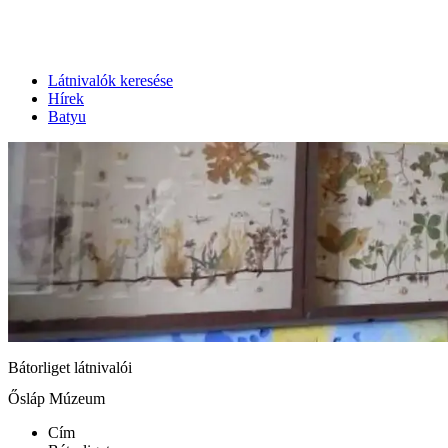
Látnivalók keresése
Hírek
Batyu
Bátorliget látnivalói
Ősláp Múzeum
Cím