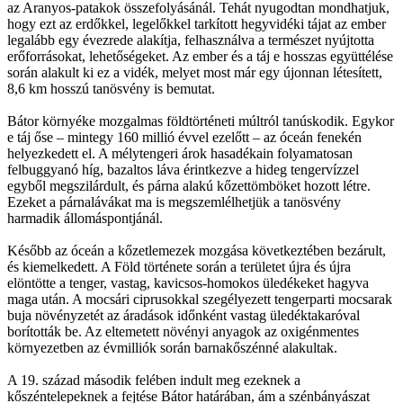
az Aranyos-patakok összefolyásánál. Tehát nyugodtan mondhatjuk,
hogy ezt az erdőkkel, legelőkkel tarkított hegyvidéki tájat az ember
legalább egy évezrede alakítja, felhasználva a természet nyújtotta
erőforrásokat, lehetőségeket. Az ember és a táj e hosszas együttélése
során alakult ki ez a vidék, melyet most már egy újonnan létesített,
8,6 km hosszú tanösvény is bemutat.
Bátor környéke mozgalmas földtörténeti múltról tanúskodik. Egykor
e táj őse – mintegy 160 millió évvel ezelőtt – az óceán fenekén
helyezkedett el. A mélytengeri árok hasadékain folyamatosan
felbuggyanó híg, bazaltos láva érintkezve a hideg tengervízzel
egyből megszilárdult, és párna alakú kőzettömböket hozott létre.
Ezeket a párnalávákat ma is megszemlélhetjük a tanösvény
harmadik állomáspontjánál.
Később az óceán a kőzetlemezek mozgása következtében bezárult,
és kiemelkedett. A Föld története során a területet újra és újra
elöntötte a tenger, vastag, kavicsos-homokos üledékeket hagyva
maga után. A mocsári ciprusokkal szegélyezett tengerparti mocsarak
buja növényzetét az áradások időnként vastag üledéktakaróval
borították be. Az eltemetett növényi anyagok az oxigénmentes
környezetben az évmilliók során barnakőszénné alakultak.
A 19. század második felében indult meg ezeknek a
kőszéntelepeknek a fejtése Bátor határában, ám a szénbányászat