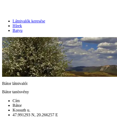
Látnivalók keresése
Hírek
Batyu
Bátor látnivalói
Bátor tanösvény
Cím
Bátor
Kossuth u.
47.991293 N, 20.266257 E