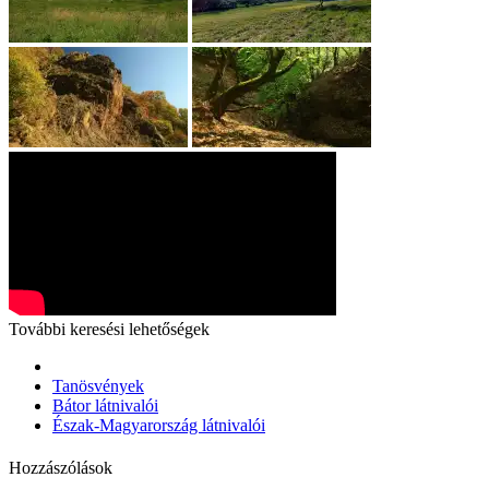
További keresési lehetőségek
Tanösvények
Bátor látnivalói
Észak-Magyarország látnivalói
Hozzászólások