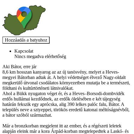
Kapcsolat
Nincs megadva elérhetőség
Aki Bátor, erre jár
8,6 km hosszan kanyarog az az új tanösvény, melyet a Heves-
megyei Bátorban adtak át. A helyi védettséget élvező Nagy-oldalt
megkerülő útvonal csodálatos környezetben mutatja be a természeti,
földtani és kultúrtörténeti látnivalókat.
Ahol a Bükk nyugaton véget ér, és a Heves–Borsodi-dombvidék
erdős hullámai kezdődnek, az erdők ölelésében e két tájegység
határán fekszik egy aprócska, alig 390 lelkes palóc falu, Bátor. A
település neve a sztyeppei, törökös eredetű katonai méltóságnévből,
a bátor szóból származhat.
Már a bronzkorban megjelent itt az ember, és a régészeti leletek
alapján eleink már a kora Árpád-korban megtelepedtek a Laskó- és