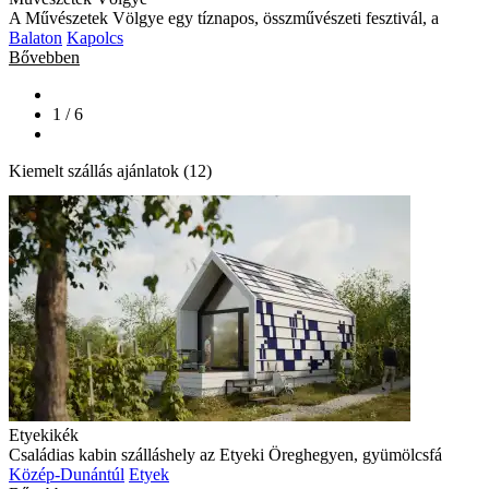
A Művészetek Völgye egy tíznapos, összművészeti fesztivál, a
Balaton
Kapolcs
Bővebben
1 / 6
Kiemelt szállás ajánlatok (12)
Etyekikék
Családias kabin szálláshely az Etyeki Öreghegyen, gyümölcsfá
Közép-Dunántúl
Etyek