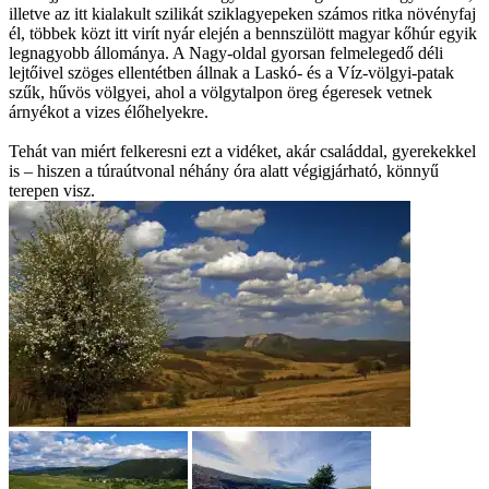
illetve az itt kialakult szilikát sziklagyepeken számos ritka növényfaj
él, többek közt itt virít nyár elején a bennszülött magyar kőhúr egyik
legnagyobb állománya. A Nagy-oldal gyorsan felmelegedő déli
lejtőivel szöges ellentétben állnak a Laskó- és a Víz-völgyi-patak
szűk, hűvös völgyei, ahol a völgytalpon öreg égeresek vetnek
árnyékot a vizes élőhelyekre.
Tehát van miért felkeresni ezt a vidéket, akár családdal, gyerekekkel
is – hiszen a túraútvonal néhány óra alatt végigjárható, könnyű
terepen visz.