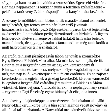
súlypontja hamarosan áttevődött a szomszédos Egercsehi vidékére.
Bár még napjainkban is bukkanhatunk a felszínen szénrétegekre –
például a tanösvény 7. állomáspontján –, a bányák mára bezártak.
A sovány termőföldek nem biztosították maradéktalanul az itteniek
megélhetését, így fontos szerep hárult az erdő javainak
hasznosítására is. A környező tölgyesekben nyáron birkát legeltettek,
az ősszel lehullott makkon pedig disznókondákat hizlaltak. A ligetes
legelőerdők, illetve a magányos fákkal tarkított hagyásfás legelők
mára eltűntek, de egy-egy hatalmas famatuzsálem még tanúskodik a
múlt hagyományos tájhasználatáról.
Az erdőn felhizlalt jószágot aztán lábon hajtották a szomszédos
Eger, illetve a Felvidék városaiba. Ma már kevesen tudják, de itt,
Bátor felett a hegytetőn vezetett az egykori kereskedelmi út
Rimaszombatra és Losoncra, melynek mélyre vágódott nyomvonalát
még mai nap is jól követhetjük a falu feletti erdőkben. És ha zajlott a
kereskedelem, megjelentek a gazdag kereskedők kéretlen vámszedői
is: egykor a hegyen álló csárdába járt mulatni a Bükk és a Mátra
vidékének híres betyára, Vidróczki is, aki – a néphagyomány szerint
– egyszer az Egri Érsekség egész birkanyáját elhajtotta innen.
A tanösvény tulajdonképpen a természetvédelmi oltalom alatt álló
Nagy-oldalt kerüli körbe, így a túra során számos védett növény- és
állatfajjal találkozhatunk. A Nagy-oldal melegkedvelő tölgyeseiben,