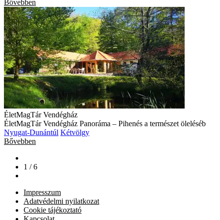
Bővebben
ÉletMagTár Vendégház
ÉletMagTár Vendégház Panoráma – Pihenés a természet öleléséb
Nyugat-Dunántúl
Kétvölgy
Bővebben
1 / 6
Impresszum
Adatvédelmi nyilatkozat
Cookie tájékoztató
Kapcsolat