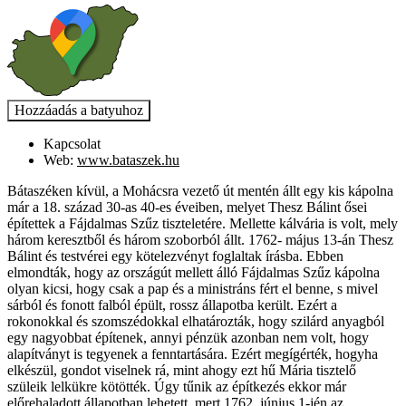
Kapcsolat
Web:
www.bataszek.hu
Bátaszéken kívül, a Mohácsra vezető út mentén állt egy kis kápolna
már a 18. század 30-as 40-es éveiben, melyet Thesz Bálint ősei
építettek a Fájdalmas Szűz tiszteletére. Mellette kálvária is volt, mely
három keresztből és három szoborból állt. 1762- május 13-án Thesz
Bálint és testvérei egy kötelezvényt foglaltak írásba. Ebben
elmondták, hogy az országút mellett álló Fájdalmas Szűz kápolna
olyan kicsi, hogy csak a pap és a ministráns fért el benne, s mivel
sárból és fonott falból épült, rossz állapotba került. Ezért a
rokonokkal és szomszédokkal elhatározták, hogy szilárd anyagból
egy nagyobbat építenek, annyi pénzük azonban nem volt, hogy
alapítványt is tegyenek a fenntartására. Ezért megígérték, hogyha
elkészül, gondot viselnek rá, mint ahogy ezt hű Mária tisztelő
szüleik lelkükre kötötték. Úgy tűnik az építkezés ekkor már
előrehaladott állapotban lehetett, mert 1762. június 1-jén az