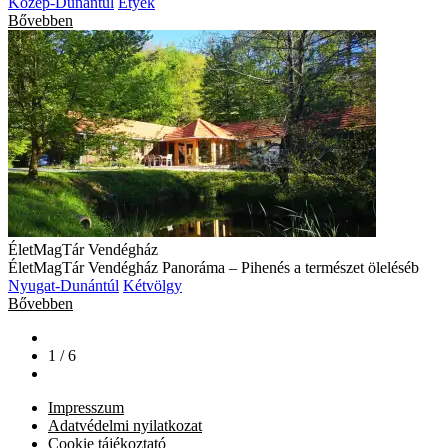
Közép-Dunántúl
Etyek
Bővebben
ÉletMagTár Vendégház
ÉletMagTár Vendégház Panoráma – Pihenés a természet öleléséb
Nyugat-Dunántúl
Kétvölgy
Bővebben
1 / 6
Impresszum
Adatvédelmi nyilatkozat
Cookie tájékoztató