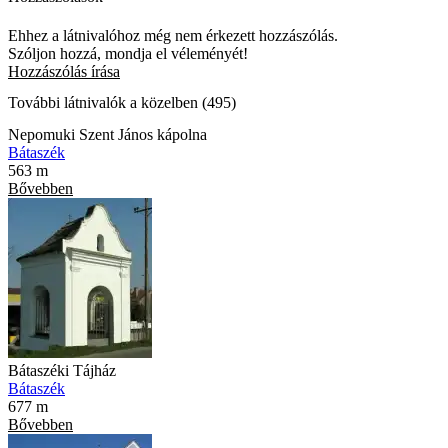
Ehhez a látnivalóhoz még nem érkezett hozzászólás.
Szóljon hozzá, mondja el véleményét!
Hozzászólás írása
További látnivalók a közelben (495)
Nepomuki Szent János kápolna
Bátaszék
563 m
Bővebben
Bátaszéki Tájház
Bátaszék
677 m
Bővebben