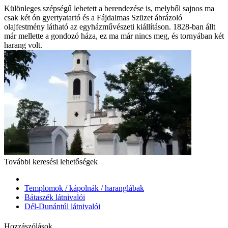
Különleges szépségű lehetett a berendezése is, melyből sajnos ma
csak két ón gyertyatartó és a Fájdalmas Szüzet ábrázoló
olajfestmény látható az egyházművészeti kiállításon. 1828-ban állt
már mellette a gondozó háza, ez ma már nincs meg, és tornyában két
harang volt.
További keresési lehetőségek
Templomok / kápolnák / haranglábak
Bátaszék látnivalói
Dél-Dunántúl látnivalói
Hozzászólások