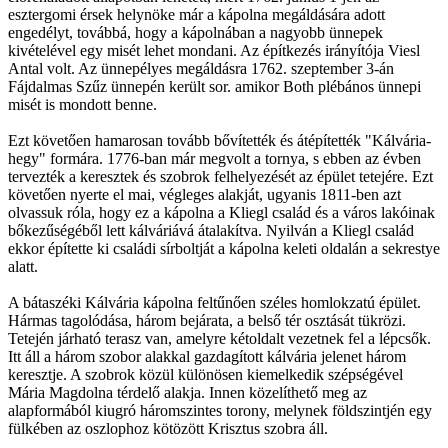
esztergomi érsek helynöke már a kápolna megáldására adott
engedélyt, továbbá, hogy a kápolnában a nagyobb ünnepek
kivételével egy misét lehet mondani. Az építkezés irányítója Viesl
Antal volt. Az ünnepélyes megáldásra 1762. szeptember 3-án
Fájdalmas Szűz ünnepén került sor. amikor Both plébános ünnepi
misét is mondott benne.
Ezt követően hamarosan tovább bővítették és átépítették "Kálvária-
hegy" formára. 1776-ban már megvolt a tornya, s ebben az évben
tervezték a keresztek és szobrok felhelyezését az épület tetejére. Ezt
követően nyerte el mai, végleges alakját, ugyanis 1811-ben azt
olvassuk róla, hogy ez a kápolna a Kliegl család és a város lakóinak
bőkezűségéből lett kálváriává átalakítva. Nyilván a Kliegl család
ekkor építette ki családi sírboltját a kápolna keleti oldalán a sekrestye
alatt.
A bátaszéki Kálvária kápolna feltűnően széles homlokzatú épület.
Hármas tagolódása, három bejárata, a belső tér osztását tükrözi.
Tetején járható terasz van, amelyre kétoldalt vezetnek fel a lépcsők.
Itt áll a három szobor alakkal gazdagított kálvária jelenet három
keresztje. A szobrok közül különösen kiemelkedik szépségével
Mária Magdolna térdelő alakja. Innen közelíthető meg az
alapformából kiugró háromszintes torony, melynek földszintjén egy
fülkében az oszlophoz kötözött Krisztus szobra áll.