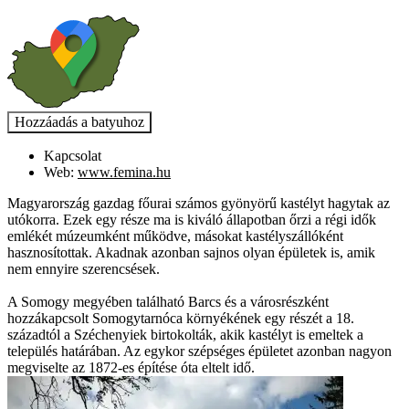
Kapcsolat
Web:
www.femina.hu
Magyarország gazdag főurai számos gyönyörű kastélyt hagytak az
utókorra. Ezek egy része ma is kiváló állapotban őrzi a régi idők
emlékét múzeumként működve, másokat kastélyszállóként
hasznosítottak. Akadnak azonban sajnos olyan épületek is, amik
nem ennyire szerencsések.
A Somogy megyében található Barcs és a városrészként
hozzákapcsolt Somogytarnóca környékének egy részét a 18.
századtól a Széchenyiek birtokolták, akik kastélyt is emeltek a
település határában. Az egykor szépséges épületet azonban nagyon
megviselte az 1872-es építése óta eltelt idő.