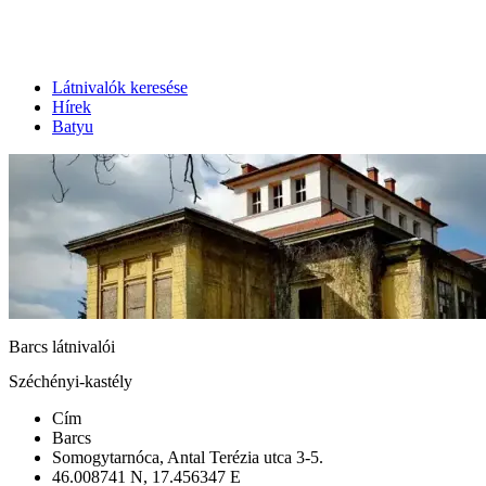
Látnivalók keresése
Hírek
Batyu
Barcs látnivalói
Széchényi-kastély
Cím
Barcs
Somogytarnóca, Antal Terézia utca 3-5.
46.008741 N, 17.456347 E