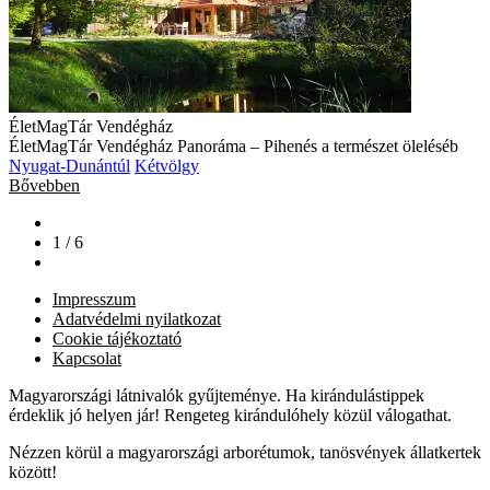
ÉletMagTár Vendégház
ÉletMagTár Vendégház Panoráma – Pihenés a természet öleléséb
Nyugat-Dunántúl
Kétvölgy
Bővebben
1 / 6
Impresszum
Adatvédelmi nyilatkozat
Cookie tájékoztató
Kapcsolat
Magyarországi látnivalók gyűjteménye. Ha kirándulástippek
érdeklik jó helyen jár! Rengeteg kirándulóhely közül válogathat.
Nézzen körül a magyarországi arborétumok, tanösvények állatkertek
között!