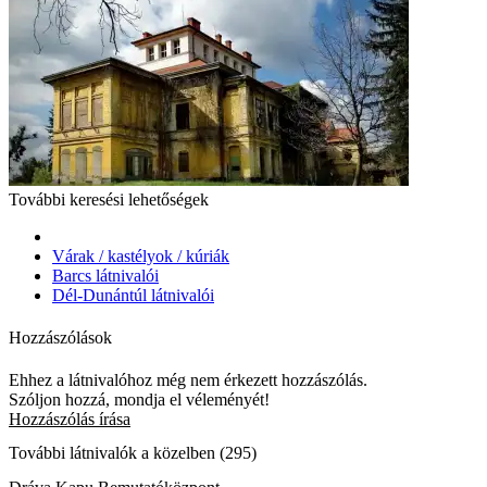
További keresési lehetőségek
Várak / kastélyok / kúriák
Barcs látnivalói
Dél-Dunántúl látnivalói
Hozzászólások
Ehhez a látnivalóhoz még nem érkezett hozzászólás.
Szóljon hozzá, mondja el véleményét!
Hozzászólás írása
További látnivalók a közelben (295)