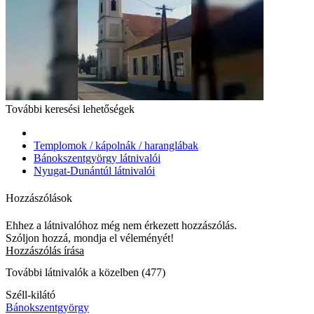
További keresési lehetőségek
Templomok / kápolnák / haranglábak
Bánokszentgyörgy látnivalói
Nyugat-Dunántúl látnivalói
Hozzászólások
Ehhez a látnivalóhoz még nem érkezett hozzászólás.
Szóljon hozzá, mondja el véleményét!
Hozzászólás írása
További látnivalók a közelben (477)
Széll-kilátó
Bánokszentgyörgy