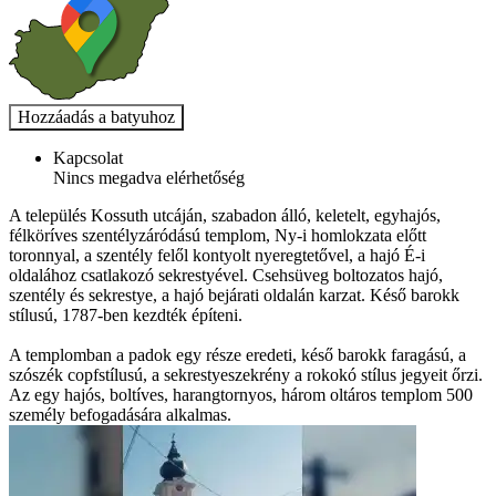
Kapcsolat
Nincs megadva elérhetőség
A település Kossuth utcáján, szabadon álló, keletelt, egyhajós,
félköríves szentélyzáródású templom, Ny-i homlokzata előtt
toronnyal, a szentély felől kontyolt nyeregtetővel, a hajó É-i
oldalához csatlakozó sekrestyével. Csehsüveg boltozatos hajó,
szentély és sekrestye, a hajó bejárati oldalán karzat. Késő barokk
stílusú, 1787-ben kezdték építeni.
A templomban a padok egy része eredeti, késő barokk faragású, a
szószék copfstílusú, a sekrestyeszekrény a rokokó stílus jegyeit őrzi.
Az egy hajós, boltíves, harangtornyos, három oltáros templom 500
személy befogadására alkalmas.