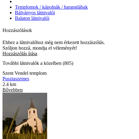
Templomok / kápolnák / haranglábak
Bálványos látnivalói
Balaton látnivalói
Hozzászólások
Ehhez a látnivalóhoz még nem érkezett hozzászólás.
Szóljon hozzá, mondja el véleményét!
Hozzászólás írása
További látnivalók a közelben (805)
Szent Vendel templom
Pusztaszemes
2.4 km
Bővebben