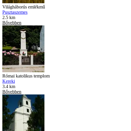
Világháborús emlékmű
Pusztaszemes
2.5 km
Bővebben
Római katolikus templom
Kereki
3.4 km
Bővebben