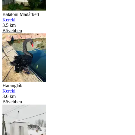
Balatoni Madárkert
Kereki
3.5 km
Bővebben
Harangláb
Kereki
3.6 km
Bővebben