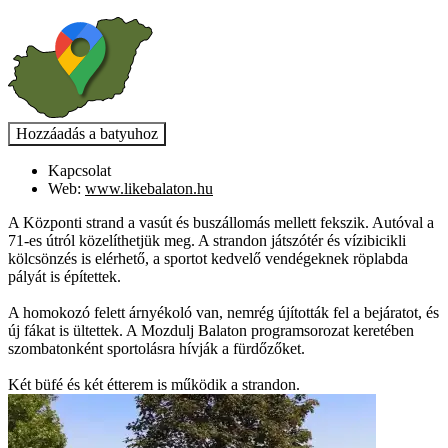
Kapcsolat
Web:
www.likebalaton.hu
A Központi strand a vasút és buszállomás mellett fekszik. Autóval a
71-es útról közelíthetjük meg. A strandon játszótér és vízibicikli
kölcsönzés is elérhető, a sportot kedvelő vendégeknek röplabda
pályát is építettek.
A homokozó felett árnyékoló van, nemrég újították fel a bejáratot, és
új fákat is ültettek. A Mozdulj Balaton programsorozat keretében
szombatonként sportolásra hívják a fürdőzőket.
Két büfé és két étterem is működik a strandon.