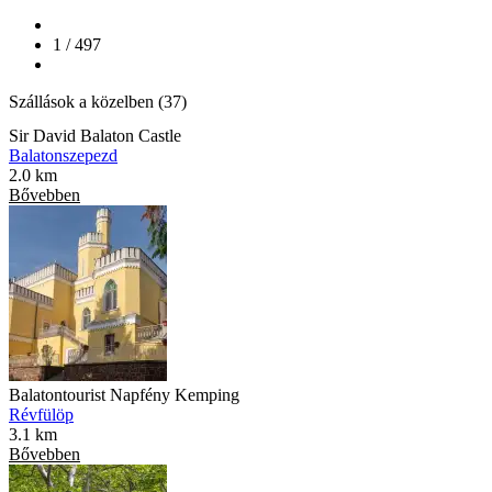
1 / 497
Szállások a közelben (37)
Sir David Balaton Castle
Balatonszepezd
2.0 km
Bővebben
Balatontourist Napfény Kemping
Révfülöp
3.1 km
Bővebben