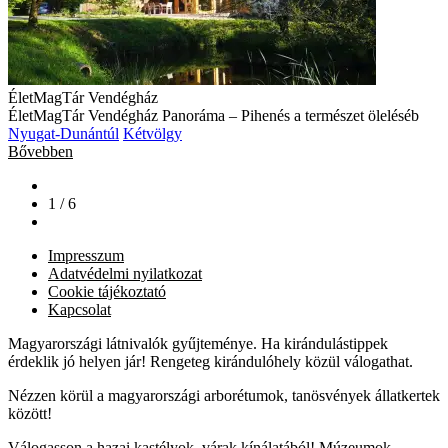
ÉletMagTár Vendégház
ÉletMagTár Vendégház Panoráma – Pihenés a természet öleléséb
Nyugat-Dunántúl
Kétvölgy
Bővebben
1 / 6
Impresszum
Adatvédelmi nyilatkozat
Cookie tájékoztató
Kapcsolat
Magyarországi látnivalók gyűjteménye. Ha kirándulástippek
érdeklik jó helyen jár! Rengeteg kirándulóhely közül válogathat.
Nézzen körül a magyarországi arborétumok, tanösvények állatkertek
között!
Válogasson a hazai kastélyok, várak kínálatából! Múzeumok,