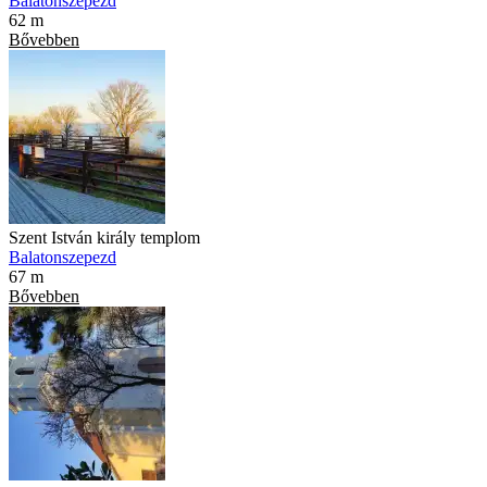
Balatonszepezd
62 m
Bővebben
Szent István király templom
Balatonszepezd
67 m
Bővebben