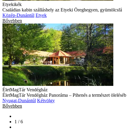
Etyekikék
Családias kabin szálláshely az Etyeki Öreghegyen, gyümölcsfá
Közép-Dunántúl
Etyek
Bővebben
ÉletMagTár Vendégház
ÉletMagTár Vendégház Panoráma – Pihenés a természet öleléséb
Nyugat-Dunántúl
Kétvölgy
Bővebben
1 / 6