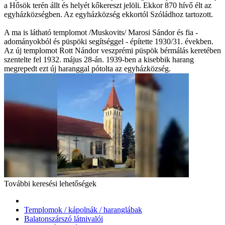
a Hősök terén állt és helyét kőkereszt jelöli. Ekkor 870 hívő élt az
egyházközségben. Az egyházközség ekkortól Szóládhoz tartozott.
A ma is látható templomot /Muskovits/ Marosi Sándor és fia -
adományokból és püspöki segítséggel - építette 1930/31. években.
Az új templomot Rott Nándor veszprémi püspök bérmálás keretében
szentelte fel 1932. május 28-án. 1939-ben a kisebbik harang
megrepedt ezt új haranggal pótolta az egyházközség.
További keresési lehetőségek
Templomok / kápolnák / haranglábak
Balatonszárszó látnivalói