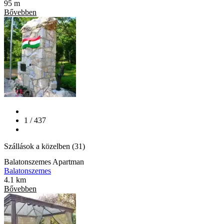
95 m
Bővebben
1 / 437
Szállások a közelben (31)
Balatonszemes Apartman
Balatonszemes
4.1 km
Bővebben