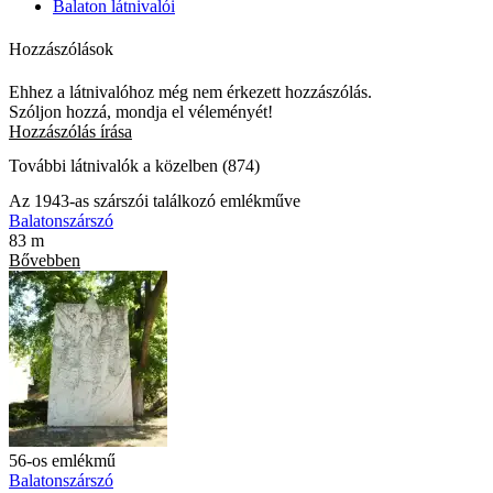
Balaton látnivalói
Hozzászólások
Ehhez a látnivalóhoz még nem érkezett hozzászólás.
Szóljon hozzá, mondja el véleményét!
Hozzászólás írása
További látnivalók a közelben (874)
Az 1943-as szárszói találkozó emlékműve
Balatonszárszó
83 m
Bővebben
56-os emlékmű
Balatonszárszó