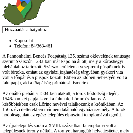
Kapcsolat
Telefon:
84/363-461
A Pannonhalmi Bencés Főapátság 135. számú oklevelének tanúsága
szerint Szárszón 1233-ban már kápolna állott, mely a kőröshegyi
plébániához tartozott. Szárszó területén a veszprémi püspöknek is
volt birtoka, emiatt az egyházi joghatóság tárgyában gyakori vita
volt a főapát és a püspök között. Ebben az időben Sebestyén volt a
falu papja, aki a főapátság prímátusát ismerte el.
Az önálló plébánia 1504-ben alakult, a török hódoltság idején,
1546-ban két papja is volt a falunak, Lőrinc és János. A
későbbiekben csak Lőrinc nevével találkozunk a krónikában. Az
1565. évi defterekben már nem található egyházi személy. A török
hódoltság alatt az egész település elpusztult templomával együtt.
Az újratelepülés során a XVIII. században fatemploma volt a
településnek torony nélkül. A tornyot harangláb helyettesítette, mely