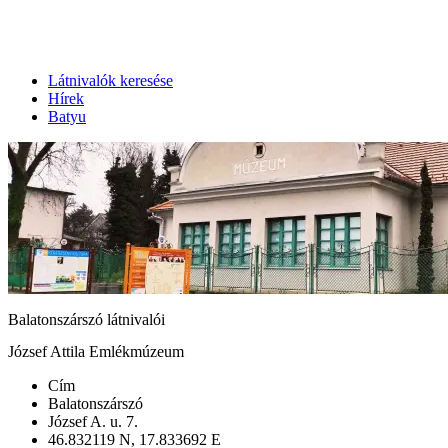
Látnivalók keresése
Hírek
Batyu
Balatonszárszó látnivalói
József Attila Emlékmúzeum
Cím
Balatonszárszó
József A. u. 7.
46.832119 N, 17.833692 E