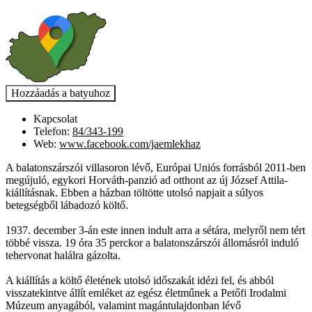
Kapcsolat
Telefon:
84/343-199
Web:
www.facebook.com/jaemlekhaz
A balatonszárszói villasoron lévő, Európai Uniós forrásból 2011-ben
megújuló, egykori Horváth-panzió ad otthont az új József Attila-
kiállításnak. Ebben a házban töltötte utolsó napjait a súlyos
betegségből lábadozó költő.
1937. december 3-án este innen indult arra a sétára, melyről nem tért
többé vissza. 19 óra 35 perckor a balatonszárszói állomásról induló
tehervonat halálra gázolta.
A kiállítás a költő életének utolsó időszakát idézi fel, és abból
visszatekintve állít emléket az egész életműnek a Petőfi Irodalmi
Múzeum anyagából, valamint magántulajdonban lévő