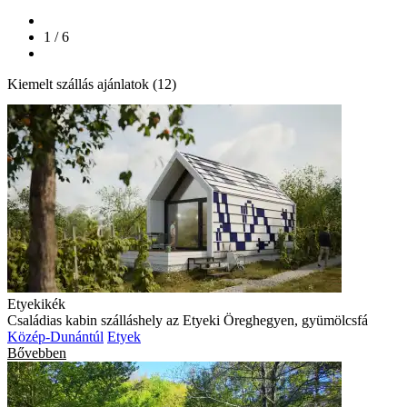
1 / 6
Kiemelt szállás ajánlatok (12)
Etyekikék
Családias kabin szálláshely az Etyeki Öreghegyen, gyümölcsfá
Közép-Dunántúl
Etyek
Bővebben