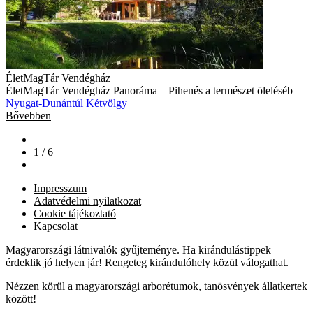
ÉletMagTár Vendégház
ÉletMagTár Vendégház Panoráma – Pihenés a természet öleléséb
Nyugat-Dunántúl
Kétvölgy
Bővebben
1 / 6
Impresszum
Adatvédelmi nyilatkozat
Cookie tájékoztató
Kapcsolat
Magyarországi látnivalók gyűjteménye. Ha kirándulástippek
érdeklik jó helyen jár! Rengeteg kirándulóhely közül válogathat.
Nézzen körül a magyarországi arborétumok, tanösvények állatkertek
között!