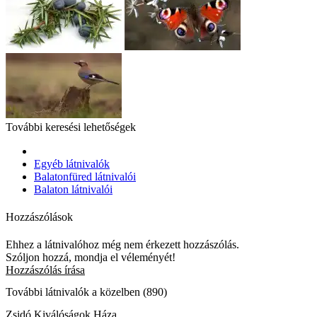
További keresési lehetőségek
Egyéb látnivalók
Balatonfüred látnivalói
Balaton látnivalói
Hozzászólások
Ehhez a látnivalóhoz még nem érkezett hozzászólás.
Szóljon hozzá, mondja el véleményét!
Hozzászólás írása
További látnivalók a közelben (890)
Zsidó Kiválóságok Háza