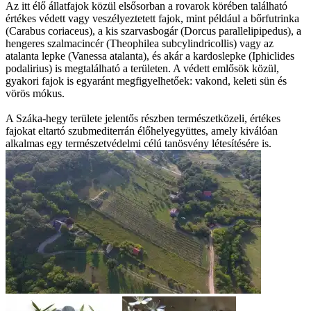
Az itt élő állatfajok közül elsősorban a rovarok körében található
értékes védett vagy veszélyeztetett fajok, mint például a bőrfutrinka
(Carabus coriaceus), a kis szarvasbogár (Dorcus parallelipipedus), a
hengeres szalmacincér (Theophilea subcylindricollis) vagy az
atalanta lepke (Vanessa atalanta), és akár a kardoslepke (Iphiclides
podalirius) is megtalálható a területen. A védett emlősök közül,
gyakori fajok is egyaránt megfigyelhetőek: vakond, keleti sün és
vörös mókus.
A Száka-hegy területe jelentős részben természetközeli, értékes
fajokat eltartó szubmediterrán élőhelyegyüttes, amely kiválóan
alkalmas egy természetvédelmi célú tanösvény létesítésére is.