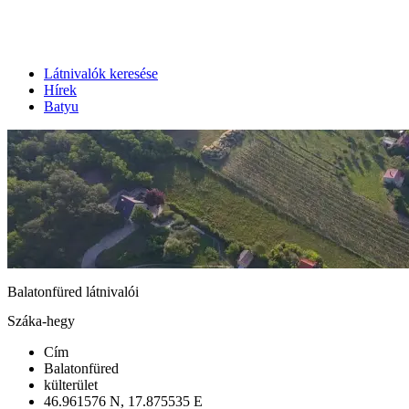
Látnivalók keresése
Hírek
Batyu
Balatonfüred látnivalói
Száka-hegy
Cím
Balatonfüred
külterület
46.961576 N, 17.875535 E