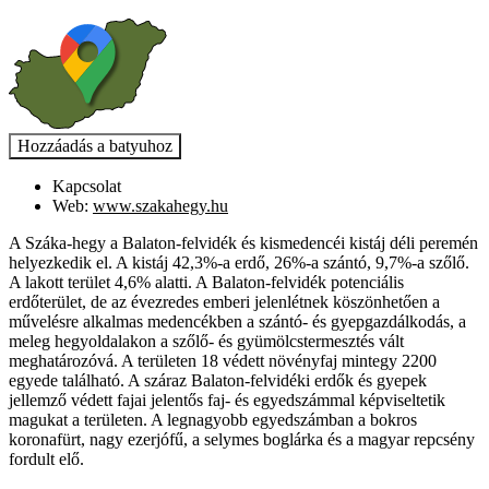
Kapcsolat
Web:
www.szakahegy.hu
A Száka-hegy a Balaton-felvidék és kismedencéi kistáj déli peremén
helyezkedik el. A kistáj 42,3%-a erdő, 26%-a szántó, 9,7%-a szőlő.
A lakott terület 4,6% alatti. A Balaton-felvidék potenciális
erdőterület, de az évezredes emberi jelenlétnek köszönhetően a
művelésre alkalmas medencékben a szántó- és gyepgazdálkodás, a
meleg hegyoldalakon a szőlő- és gyümölcstermesztés vált
meghatározóvá. A területen 18 védett növényfaj mintegy 2200
egyede található. A száraz Balaton-felvidéki erdők és gyepek
jellemző védett fajai jelentős faj- és egyedszámmal képviseltetik
magukat a területen. A legnagyobb egyedszámban a bokros
koronafürt, nagy ezerjófű, a selymes boglárka és a magyar repcsény
fordult elő.