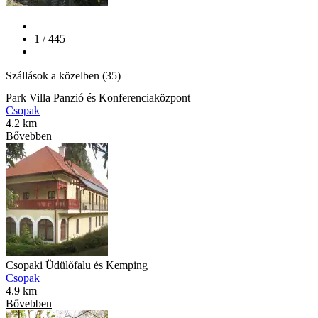
1 / 445
Szállások a közelben (35)
Park Villa Panzió és Konferenciaközpont
Csopak
4.2 km
Bővebben
Csopaki Üdülőfalu és Kemping
Csopak
4.9 km
Bővebben