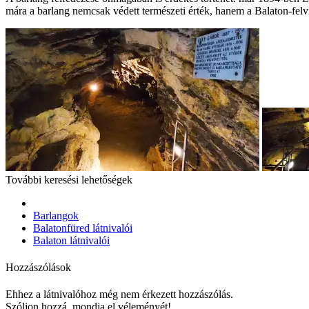
mára a barlang nemcsak védett természeti érték, hanem a Balaton-felv
További keresési lehetőségek
Barlangok
Balatonfüred látnivalói
Balaton látnivalói
Hozzászólások
Ehhez a látnivalóhoz még nem érkezett hozzászólás.
Szóljon hozzá, mondja el véleményét!