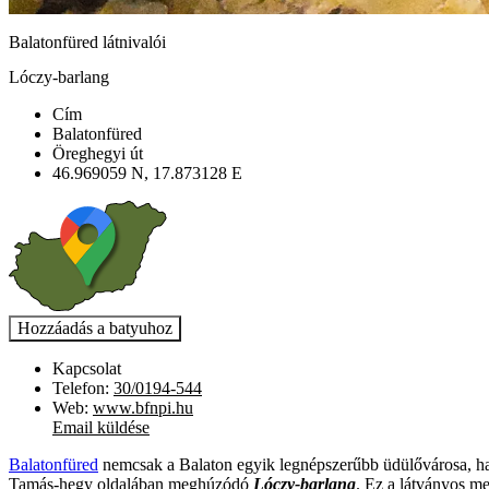
Balatonfüred látnivalói
Lóczy-barlang
Cím
Balatonfüred
Öreghegyi út
46.969059 N, 17.873128 E
Kapcsolat
Telefon:
30/0194-544
Web:
www.bfnpi.hu
Email küldése
Balatonfüred
nemcsak a Balaton egyik legnépszerűbb üdülővárosa, han
Tamás-hegy oldalában meghúzódó
Lóczy-barlang
. Ez a látványos m