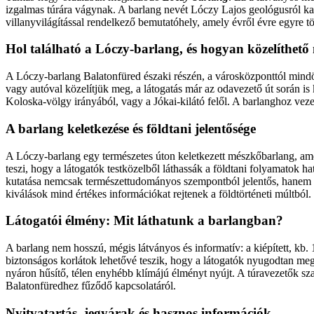
izgalmas túrára vágynak. A barlang nevét Lóczy Lajos geológusról kapta
villanyvilágítással rendelkező bemutatóhely, amely évről évre egyre t
Hol található a Lóczy-barlang, és hogyan közelíthető
A Lóczy-barlang Balatonfüred északi részén, a városközponttól mindö
vagy autóval közelítjük meg, a látogatás már az odavezető út során is k
Koloska-völgy irányából, vagy a Jókai-kilátó felől. A barlanghoz vezető
A barlang keletkezése és földtani jelentősége
A Lóczy-barlang egy természetes úton keletkezett mészkőbarlang, amel
teszi, hogy a látogatók testközelből láthassák a földtani folyamatok h
kutatása nemcsak természettudományos szempontból jelentős, hanem a B
kiválások mind értékes információkat rejtenek a földtörténeti múltból.
Látogatói élmény: Mit láthatunk a barlangban?
A barlang nem hosszú, mégis látványos és informatív: a kiépített, kb. 
biztonságos korlátok lehetővé teszik, hogy a látogatók nyugodtan meg
nyáron hűsítő, télen enyhébb klímájú élményt nyújt. A túravezetők szak
Balatonfüredhez fűződő kapcsolatáról.
Nyitvatartás, jegyárak és hasznos információk