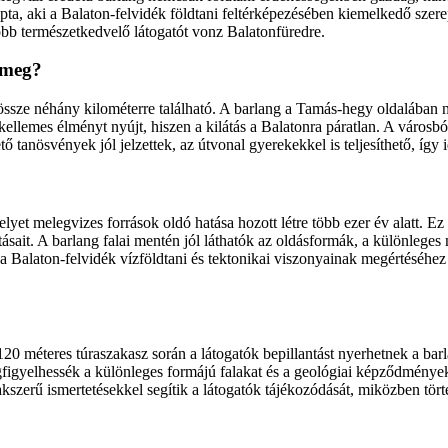
, aki a Balaton-felvidék földtani feltérképezésében kiemelkedő szerepet
öbb természetkedvelő látogatót vonz Balatonfüredre.
 meg?
ssze néhány kilométerre található. A barlang a Tamás-hegy oldalában n
ellemes élményt nyújt, hiszen a kilátás a Balatonra páratlan. A városból 
 tanösvények jól jelzettek, az útvonal gyerekekkel is teljesíthető, így 
yet melegvizes források oldó hatása hozott létre több ezer év alatt. E
atásait. A barlang falai mentén jól láthatók az oldásformák, a különleg
alaton-felvidék vízföldtani és tektonikai viszonyainak megértéséhez is 
120 méteres túraszakasz során a látogatók bepillantást nyerhetnek a barl
figyelhessék a különleges formájú falakat és a geológiai képződmények
szerű ismertetésekkel segítik a látogatók tájékozódását, miközben törté