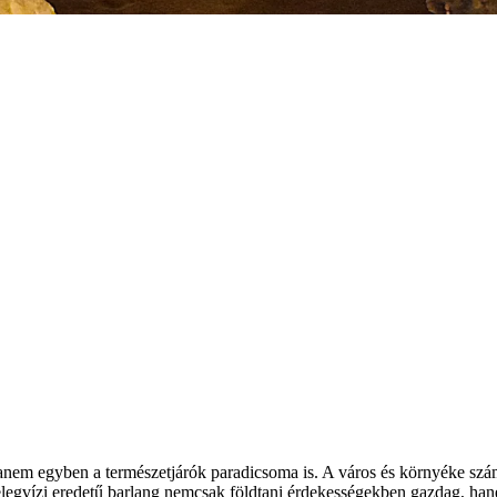
em egyben a természetjárók paradicsoma is. A város és környéke számos
elegvízi eredetű barlang nemcsak földtani érdekességekben gazdag, han