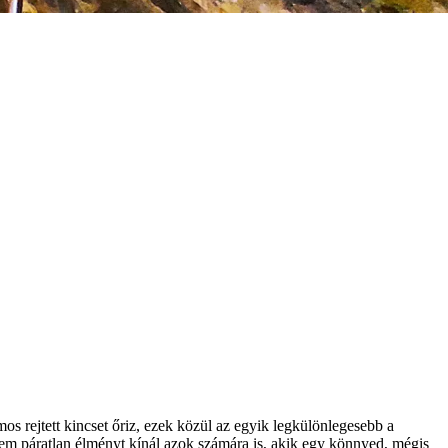
 rejtett kincset őriz, ezek közül az egyik legkülönlegesebb a
em páratlan élményt kínál azok számára is, akik egy könnyed, mégis