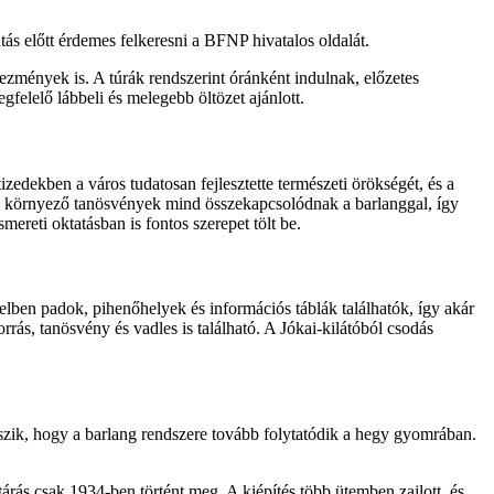
tás előtt érdemes felkeresni a BFNP hivatalos oldalát.
ezmények is. A túrák rendszerint óránként indulnak, előzetes
gfelelő lábbeli és melegebb öltözet ajánlott.
izedekben a város tudatosan fejlesztette természeti örökségét, és a
 környező tanösvények mind összekapcsolódnak a barlanggal, így
mereti oktatásban is fontos szerepet tölt be.
zelben padok, pihenőhelyek és információs táblák találhatók, így akár
rás, tanösvény és vadles is található. A Jókai-kilátóból csodás
hiszik, hogy a barlang rendszere tovább folytatódik a hegy gyomrában.
árás csak 1934-ben történt meg. A kiépítés több ütemben zajlott, és