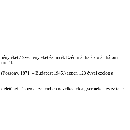
hényiéket / Széchenyieket és Imrét. Ezért már halála után három
hordták.
l (Pozsony, 1871. – Budapest,1945.) éppen 123 évvel ezelőtt a
ék életüket. Ebben a szellemben nevelkedtek a gyermekek és ez tette