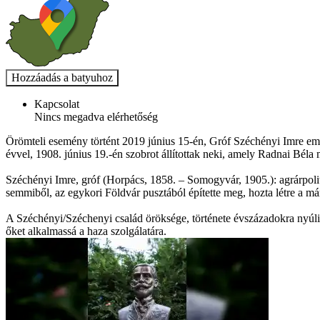
Kapcsolat
Nincs megadva elérhetőség
Örömteli esemény történt 2019 június 15-én, Gróf Széchényi Imre eml
évvel, 1908. június 19.-én szobrot állítottak neki, amely Radnai Béla 
Széchényi Imre, gróf (Horpács, 1858. – Somogyvár, 1905.): agrárpolit
semmiből, az egykori Földvár pusztából építette meg, hozta létre a m
A Széchényi/Széchenyi család öröksége, története évszázadokra nyúlik
őket alkalmassá a haza szolgálatára.