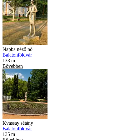
Napba néző nő
Balatonföldvár
133 m
Bővebben
Kvassay sétány
Balatonföldvár
135 m
Bővebben