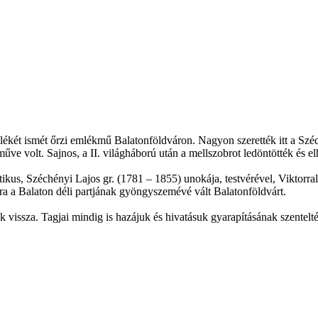
ékét ismét őrzi emlékmű Balatonföldváron. Nagyon szerették itt a Széc
műve volt. Sajnos, a II. világháború után a mellszobrot ledöntötték és el
ikus, Széchényi Lajos gr. (1781 – 1855) unokája, testvérével, Viktorra
ára a Balaton déli partjának gyöngyszemévé vált Balatonföldvárt.
 vissza. Tagjai mindig is hazájuk és hivatásuk gyarapításának szentelt