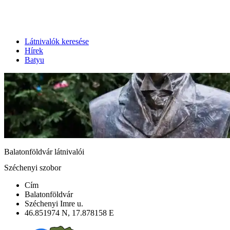
Látnivalók keresése
Hírek
Batyu
Balatonföldvár látnivalói
Széchenyi szobor
Cím
Balatonföldvár
Széchenyi Imre u.
46.851974 N, 17.878158 E