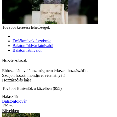
További keresési lehetőségek
Emlékművek / szobrok
Balatonföldvár látnivalói
Balaton látnivalói
Hozzászólások
Ehhez a látnivalóhoz még nem érkezett hozzászólás.
Szóljon hozzá, mondja el véleményét!
Hozzászólás írása
További látnivalók a közelben (855)
Halászfiú
Balatonföldvár
129 m
Bővebben