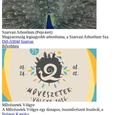
Szarvasi Arborétum (Pepi-kert)
Magyarország legnagyobb arborétuma, a Szarvasi Arborétum Sza
Dél-Alföld
Szarvas
Bővebben
Művészetek Völgye
A Művészetek Völgye egy tíznapos, összművészeti fesztivál, a
Balaton
Kapolcs