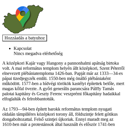
Kapcsolat
Nincs megadva elérhetőség
A középkori Kajár vagy Hangony a pannonhalmi apátság birtoka
volt. A mai református templom helyén állt középkori, Szent Péterről
elnevezett plébániatemploma 1426-ban. Papját már az 1333—34-es
pápai tizedjegyzék említi. 1550-ben még önálló plébániaként
működött. 1577-ben a hídvégi törökök kastélyt építettek belőle, mert
magas kőfal övezte. A győri generális parancsára Pálffy Tamás
palotai kapitány és Geszty Ferenc veszprémi főkapitány hadaikkal
elfoglalták és felrobbantották.
Az 1793—94-ben épített barokk református templom nyugati
oldalán támpilléres középkori torony áll, földszintje felett gótikus
dongaboltozattal. Felső szintjei újkoriak. Ennyi maradt meg az
1610-ben már a protestánsok által használt és először 1741-ben