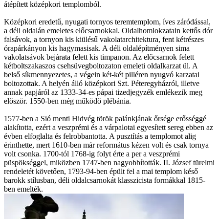
átépített középkori templomból.
Középkori eredetű, nyugati tornyos teremtemplom, íves záródással,
a déli oldalán emeletes előcsarnokkal. Oldalhomlokzatain kettős dór
falsávok, a tornyon kis kiülésű vakolatarchitektura, fent kétrészes
órapárkányon kis hagymasisak. A déli oldalépítményen sima
vakolatsávok bejárata felett kis timpanon. Az előcsarnok felett
kétboltszakaszos csehsüvegboltozaton emeleti oldalkarzat ül. A
belső síkmennyezetes, a végein két-két pilléren nyugvó karzatai
boltozottak. A helyén álló középkori Szt. Péteregyházról, illetve
annak papjáról az 1333-34-es pápai tizedjegyzék emlékezik meg
először. 1550-ben még működő plébánia.
1577-ben a Sió menti Hidvég török palánkjának őrsége erősséggé
alakította, ezért a veszprémi és a várpalotai egyesített sereg ebben az
évben elfoglalta és felrobbantotta. A pusztítás a templomot alig
érinthette, mert 1610-ben már református kézen volt és csak tornya
volt csonka. 1700-tól 1768-ig folyt érte a per a veszprémi
püspökséggel, miközben 1747-ben nagyobbították. II. József türelmi
rendeletét követően, 1793-94-ben épült fel a mai templom késő
barokk stílusban, déli oldalcsarnokát klasszicista formákkal 1815-
ben emelték.