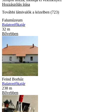
Hozzászólás írása
További látnivalók a közelben (723)
Falumúzeum
Balatonfőkajár
32 m
Bővebben
Feind Borház
Balatonfőkajár
238 m
Bővebben