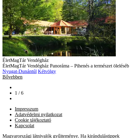
ÉletMagTár Vendégház
ÉletMagTár Vendégház Panoráma – Pihenés a természet öleléséb
Nyugat-Dunántúl
Kétvölgy
Bővebben
1 / 6
Impresszum
Adatvédelmi nyilatkozat
Cookie tájékoztató
Kapcsolat
Magyarországi látnivalók gyűjteménye. Ha kirándulástippek