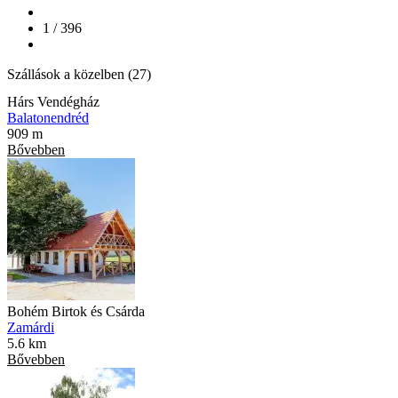
1 / 396
Szállások a közelben (27)
Hárs Vendégház
Balatonendréd
909 m
Bővebben
Bohém Birtok és Csárda
Zamárdi
5.6 km
Bővebben