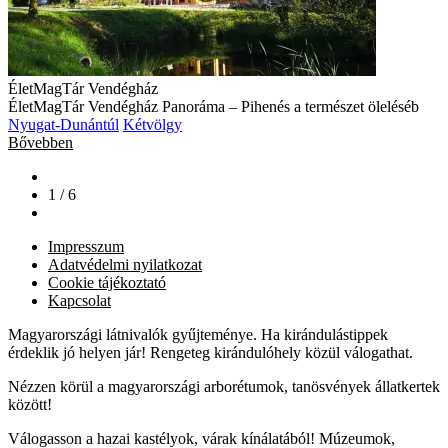
ÉletMagTár Vendégház
ÉletMagTár Vendégház Panoráma – Pihenés a természet öleléséb
Nyugat-Dunántúl
Kétvölgy
Bővebben
1 / 6
Impresszum
Adatvédelmi nyilatkozat
Cookie tájékoztató
Kapcsolat
Magyarországi látnivalók gyűjteménye. Ha kirándulástippek
érdeklik jó helyen jár! Rengeteg kirándulóhely közül válogathat.
Nézzen körül a magyarországi arborétumok, tanösvények állatkertek
között!
Válogasson a hazai kastélyok, várak kínálatából! Múzeumok,