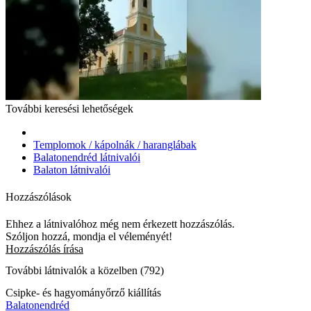
További keresési lehetőségek
Templomok / kápolnák / haranglábak
Balatonendréd látnivalói
Balaton látnivalói
Hozzászólások
Ehhez a látnivalóhoz még nem érkezett hozzászólás.
Szóljon hozzá, mondja el véleményét!
Hozzászólás írása
További látnivalók a közelben (792)
Csipke- és hagyományőrző kiállítás
Balatonendréd