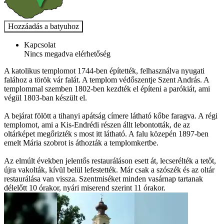
Kapcsolat
Nincs megadva elérhetőség
A katolikus templomot 1744-ben építették, felhasználva nyugati
falához a török vár falát. A templom védőszentje Szent András. A
templommal szemben 1802-ben kezdték el építeni a parókiát, ami
végül 1803-ban készült el.
A bejárat fölött a tihanyi apátság címere látható kőbe faragva. A régi
templomot, ami a Kis-Endrédi részen állt lebontották, de az
oltárképet megőrizték s most itt látható. A falu közepén 1897-ben
emelt Mária szobrot is áthozták a templomkertbe.
Az elmúlt években jelentős restauráláson esett át, lecserélték a tetőt,
újra vakolták, kívül belül lefestették. Már csak a szószék és az oltár
restaurálása van vissza. Szentmiséket minden vasárnap tartanak
délelőtt 10 órakor, nyári miserend szerint 11 órakor.