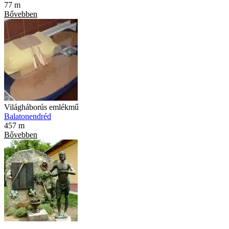
77 m
Bővebben
Világháborús emlékmű
Balatonendréd
457 m
Bővebben