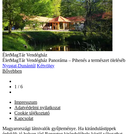
ÉletMagTár Vendégház
ÉletMagTár Vendégház Panoráma – Pihenés a természet öleléséb
Nyugat-Dunántúl
Kétvölgy
Bővebben
1 / 6
Impresszum
Adatvédelmi nyilatkozat
Cookie tájékoztató
Kapcsolat
Magyarországi látnivalók gyűjteménye. Ha kirándulástippek
érdeklik jó helyen jár! Rengeteg kirándulóhely közül válogathat.