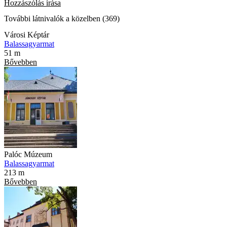
Hozzászólás írása
További látnivalók a közelben (369)
Városi Képtár
Balassagyarmat
51 m
Bővebben
Palóc Múzeum
Balassagyarmat
213 m
Bővebben