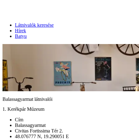
Látnivalók keresése
Hírek
Batyu
Balassagyarmat látnivalói
1. Kerékpár Múzeum
Cím
Balassagyarmat
Civitas Fortissima Tér 2.
48.076777 N, 19.290051 E