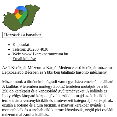
Kapcsolat
Telefon:
20/280-4030
Web:
www.1kerekparmuzeum.hu
Email küldése
Az 1 Kerékpár Múzeum a Kárpát Medence első kerékpár múzeuma.
Legközelebb Bécsben és Ybbs-ben található hasonló intézmény.
Múzeumunk a történelmi nógrádi vármegye háza emeletén található.
A kiállítás 9 teremben mintegy 350m2 területen mutatjuk be a kb
250 db kerékpárt és a kapcsolódó gyűjteményeket. A kiállítás az
Ipoly völgy látogató központjával kezdődik, majd az ős biciklik
terme után a versenybiciklik és a művészeti kategóriájú kerékpárok,
ezután a bolond és a túra biciklik, a magyar kerékpár gyártás, a
montenbikék és a szobabiciklik terme következik, végül pici családi
múzeummal zárul a kiállítás.