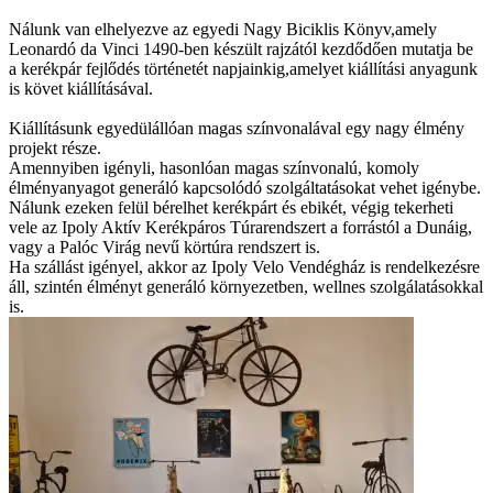
Nálunk van elhelyezve az egyedi Nagy Biciklis Könyv,amely
Leonardó da Vinci 1490-ben készült rajzától kezdődően mutatja be
a kerékpár fejlődés történetét napjainkig,amelyet kiállítási anyagunk
is követ kiállításával.
Kiállításunk egyedülállóan magas színvonalával egy nagy élmény
projekt része.
Amennyiben igényli, hasonlóan magas színvonalú, komoly
élményanyagot generáló kapcsolódó szolgáltatásokat vehet igénybe.
Nálunk ezeken felül bérelhet kerékpárt és ebikét, végig tekerheti
vele az Ipoly Aktív Kerékpáros Túrarendszert a forrástól a Dunáig,
vagy a Palóc Virág nevű körtúra rendszert is.
Ha szállást igényel, akkor az Ipoly Velo Vendégház is rendelkezésre
áll, szintén élményt generáló környezetben, wellnes szolgálatásokkal
is.