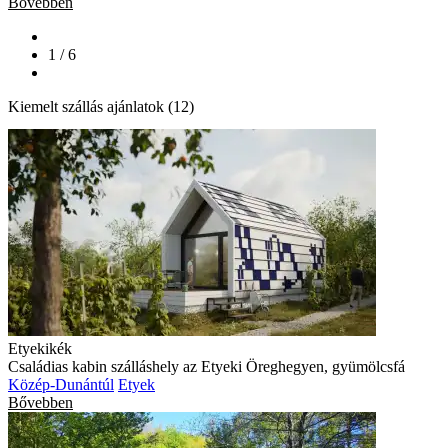
Bővebben
1 / 6
Kiemelt szállás ajánlatok (12)
Etyekikék
Családias kabin szálláshely az Etyeki Öreghegyen, gyümölcsfá
Közép-Dunántúl
Etyek
Bővebben