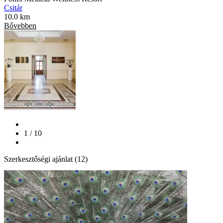
Csitár
10.0 km
Bővebben
1 / 10
Szerkesztőségi ajánlat (12)