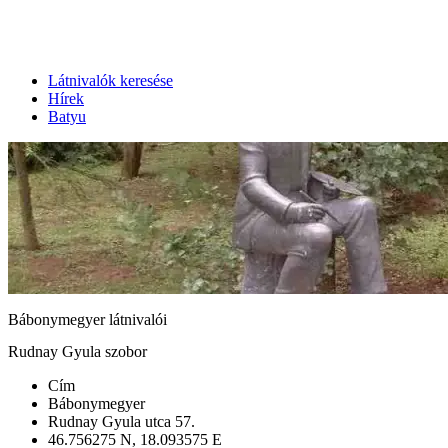
Látnivalók keresése
Hírek
Batyu
Bábonymegyer látnivalói
Rudnay Gyula szobor
Cím
Bábonymegyer
Rudnay Gyula utca 57.
46.756275 N, 18.093575 E