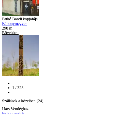
Patkó Bandi kopjafája
Bábonymegyer
298 m
Bővebben
1 / 323
Szállások a közelben (24)
Hárs Vendégház
Balatonendréd