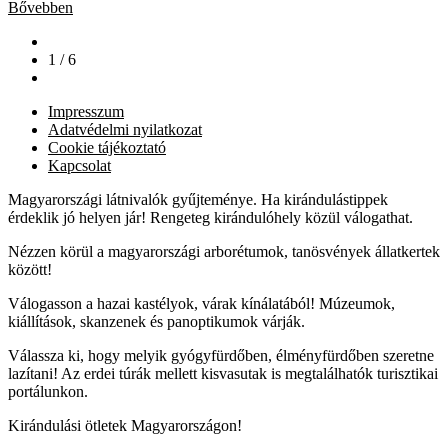
Bővebben
1 / 6
Impresszum
Adatvédelmi nyilatkozat
Cookie tájékoztató
Kapcsolat
Magyarországi látnivalók gyűjteménye. Ha kirándulástippek
érdeklik jó helyen jár! Rengeteg kirándulóhely közül válogathat.
Nézzen körül a magyarországi arborétumok, tanösvények állatkertek
között!
Válogasson a hazai kastélyok, várak kínálatából! Múzeumok,
kiállítások, skanzenek és panoptikumok várják.
Válassza ki, hogy melyik gyógyfürdőben, élményfürdőben szeretne
lazítani! Az erdei túrák mellett kisvasutak is megtalálhatók turisztikai
portálunkon.
Kirándulási ötletek Magyarországon!