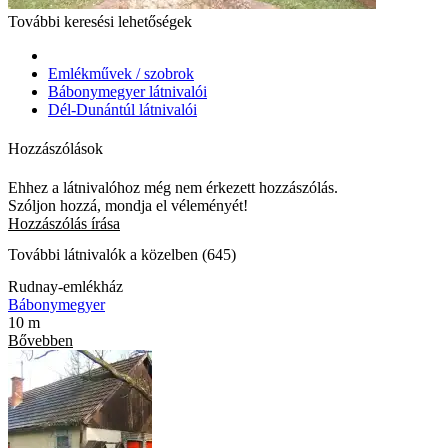
További keresési lehetőségek
Emlékművek / szobrok
Bábonymegyer látnivalói
Dél-Dunántúl látnivalói
Hozzászólások
Ehhez a látnivalóhoz még nem érkezett hozzászólás.
Szóljon hozzá, mondja el véleményét!
Hozzászólás írása
További látnivalók a közelben (645)
Rudnay-emlékház
Bábonymegyer
10 m
Bővebben