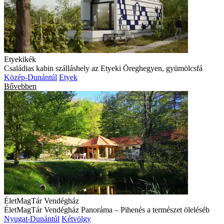
Etyekikék
Családias kabin szálláshely az Etyeki Öreghegyen, gyümölcsfá
Közép-Dunántúl
Etyek
Bővebben
ÉletMagTár Vendégház
ÉletMagTár Vendégház Panoráma – Pihenés a természet öleléséb
Nyugat-Dunántúl
Kétvölgy