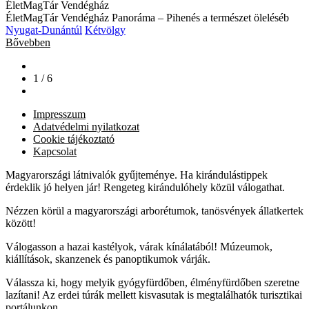
ÉletMagTár Vendégház
ÉletMagTár Vendégház Panoráma – Pihenés a természet öleléséb
Nyugat-Dunántúl
Kétvölgy
Bővebben
1 / 6
Impresszum
Adatvédelmi nyilatkozat
Cookie tájékoztató
Kapcsolat
Magyarországi látnivalók gyűjteménye. Ha kirándulástippek
érdeklik jó helyen jár! Rengeteg kirándulóhely közül válogathat.
Nézzen körül a magyarországi arborétumok, tanösvények állatkertek
között!
Válogasson a hazai kastélyok, várak kínálatából! Múzeumok,
kiállítások, skanzenek és panoptikumok várják.
Válassza ki, hogy melyik gyógyfürdőben, élményfürdőben szeretne
lazítani! Az erdei túrák mellett kisvasutak is megtalálhatók turisztikai
portálunkon.