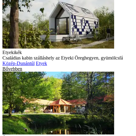
Etyekikék
Családias kabin szálláshely az Etyeki Öreghegyen, gyümölcsfá
Közép-Dunántúl
Etyek
Bővebben