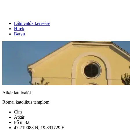
Látnivalók keresése
Hírek
Batyu
Atkár látnivalói
Római katolikus templom
Cím
Atkár
Fő u. 32.
47.719088 N, 19.891729 E