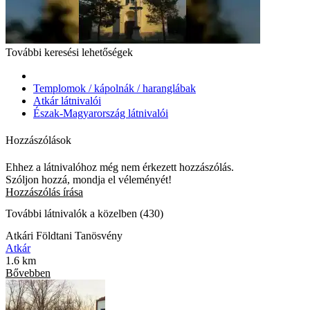
További keresési lehetőségek
Templomok / kápolnák / haranglábak
Atkár látnivalói
Észak-Magyarország látnivalói
Hozzászólások
Ehhez a látnivalóhoz még nem érkezett hozzászólás.
Szóljon hozzá, mondja el véleményét!
Hozzászólás írása
További látnivalók a közelben (430)
Atkári Földtani Tanösvény
Atkár
1.6 km
Bővebben