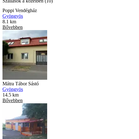
Szállások a közelben (10)
Poppi Vendégház
Gyöngyös
8.1 km
Bővebben
Mátra Tábor Sástó
Gyöngyös
14.5 km
Bővebben