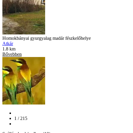
Homokbányai gyurgyalag madár fészkelőhelye
Atkár
1.8 km
Bővebben
1 / 215