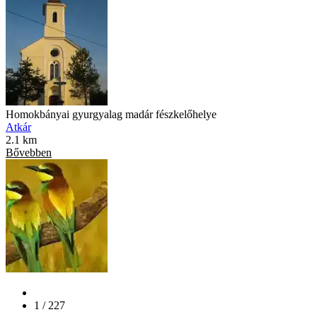
Homokbányai gyurgyalag madár fészkelőhelye
Atkár
2.1 km
Bővebben
1 / 227