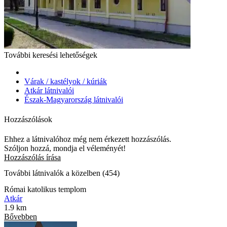
További keresési lehetőségek
Várak / kastélyok / kúriák
Atkár látnivalói
Észak-Magyarország látnivalói
Hozzászólások
Ehhez a látnivalóhoz még nem érkezett hozzászólás.
Szóljon hozzá, mondja el véleményét!
Hozzászólás írása
További látnivalók a közelben (454)
Római katolikus templom
Atkár
1.9 km
Bővebben