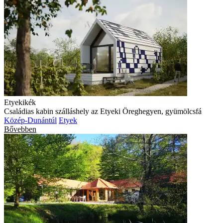
Etyekikék
Családias kabin szálláshely az Etyeki Öreghegyen, gyümölcsfá
Közép-Dunántúl
Etyek
Bővebben