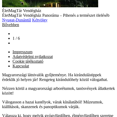
ÉletMagTár Vendégház
ÉletMagTár Vendégház Panoráma – Pihenés a természet öleléséb
Nyugat-Dunántúl
Kétvölgy
Bővebben
1 / 6
Impresszum
Adatvédelmi nyilatkozat
Cookie tájékoztató
Kapcsolat
Magyarországi látnivalók gyűjteménye. Ha kirándulástippek
érdeklik jó helyen jár! Rengeteg kirándulóhely közül válogathat.
Nézzen körül a magyarországi arborétumok, tanösvények állatkertek
között!
Válogasson a hazai kastélyok, várak kínálatából! Múzeumok,
kiállítások, skanzenek és panoptikumok várják.
Válassza ki, hogy melyik gyógyfürdőben, élményfürdőben szeretne