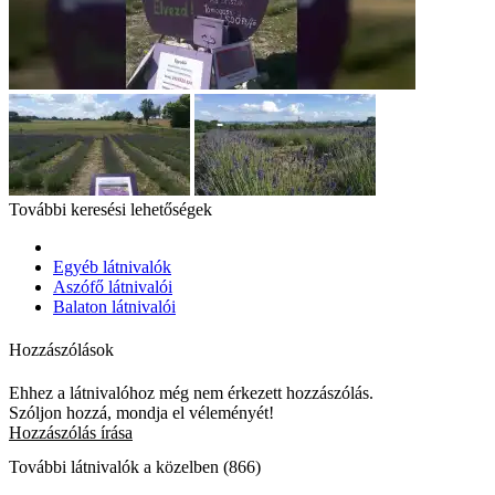
További keresési lehetőségek
Egyéb látnivalók
Aszófő látnivalói
Balaton látnivalói
Hozzászólások
Ehhez a látnivalóhoz még nem érkezett hozzászólás.
Szóljon hozzá, mondja el véleményét!
Hozzászólás írása
További látnivalók a közelben (866)