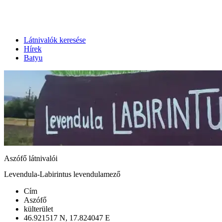
Látnivalók keresése
Hírek
Batyu
Aszófő látnivalói
Levendula-Labirintus levendulamező
Cím
Aszófő
külterület
46.921517 N, 17.824047 E