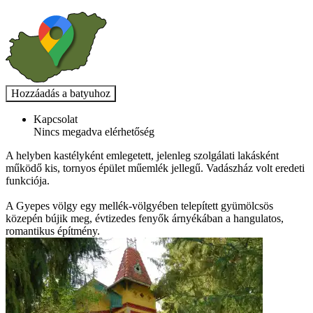
Kapcsolat
Nincs megadva elérhetőség
A helyben kastélyként emlegetett, jelenleg szolgálati lakásként
működő kis, tornyos épület műemlék jellegű. Vadászház volt eredeti
funkciója.
A Gyepes völgy egy mellék-völgyében telepített gyümölcsös
közepén bújik meg, évtizedes fenyők árnyékában a hangulatos,
romantikus építmény.