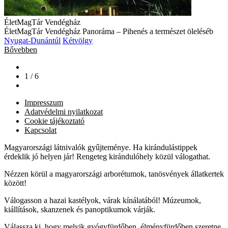
ÉletMagTár Vendégház
ÉletMagTár Vendégház Panoráma – Pihenés a természet öleléséb
Nyugat-Dunántúl
Kétvölgy
Bővebben
1 / 6
Impresszum
Adatvédelmi nyilatkozat
Cookie tájékoztató
Kapcsolat
Magyarországi látnivalók gyűjteménye. Ha kirándulástippek
érdeklik jó helyen jár! Rengeteg kirándulóhely közül válogathat.
Nézzen körül a magyarországi arborétumok, tanösvények állatkertek
között!
Válogasson a hazai kastélyok, várak kínálatából! Múzeumok,
kiállítások, skanzenek és panoptikumok várják.
Válassza ki, hogy melyik gyógyfürdőben, élményfürdőben szeretne