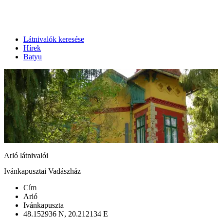
Látnivalók keresése
Hírek
Batyu
Arló látnivalói
Ivánkapusztai Vadászház
Cím
Arló
Ivánkapuszta
48.152936 N, 20.212134 E