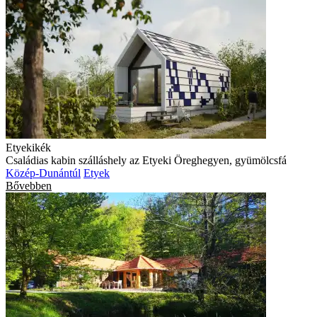
Etyekikék
Családias kabin szálláshely az Etyeki Öreghegyen, gyümölcsfá
Közép-Dunántúl
Etyek
Bővebben