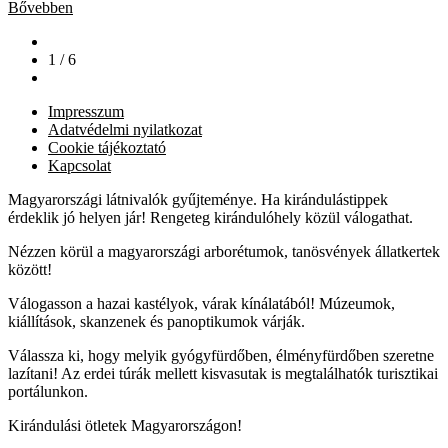
Bővebben
1 / 6
Impresszum
Adatvédelmi nyilatkozat
Cookie tájékoztató
Kapcsolat
Magyarországi látnivalók gyűjteménye. Ha kirándulástippek
érdeklik jó helyen jár! Rengeteg kirándulóhely közül válogathat.
Nézzen körül a magyarországi arborétumok, tanösvények állatkertek
között!
Válogasson a hazai kastélyok, várak kínálatából! Múzeumok,
kiállítások, skanzenek és panoptikumok várják.
Válassza ki, hogy melyik gyógyfürdőben, élményfürdőben szeretne
lazítani! Az erdei túrák mellett kisvasutak is megtalálhatók turisztikai
portálunkon.
Kirándulási ötletek Magyarországon!