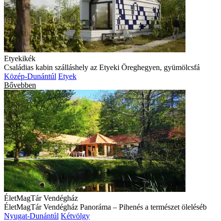
Etyekikék
Családias kabin szálláshely az Etyeki Öreghegyen, gyümölcsfá
Közép-Dunántúl
Etyek
Bővebben
ÉletMagTár Vendégház
ÉletMagTár Vendégház Panoráma – Pihenés a természet öleléséb
Nyugat-Dunántúl
Kétvölgy