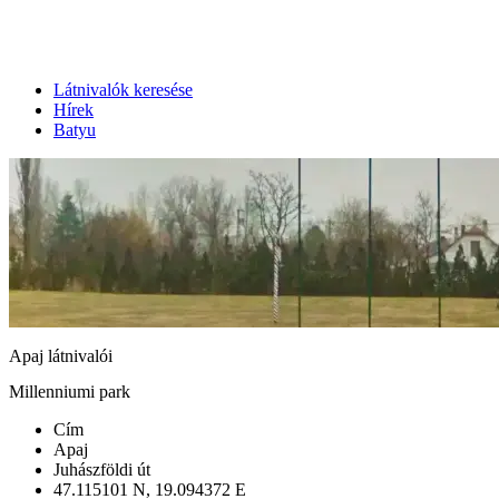
Látnivalók keresése
Hírek
Batyu
Apaj látnivalói
Millenniumi park
Cím
Apaj
Juhászföldi út
47.115101 N, 19.094372 E