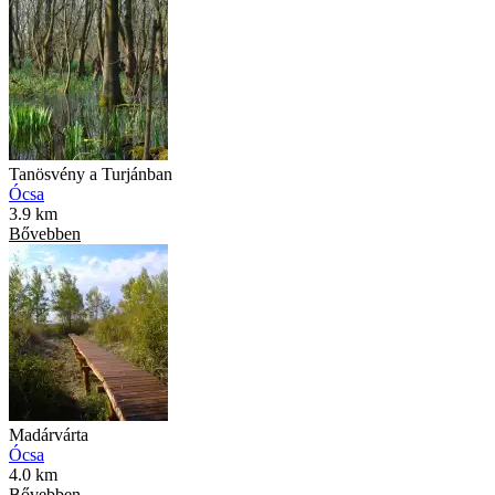
Tanösvény a Turjánban
Ócsa
3.9 km
Bővebben
Madárvárta
Ócsa
4.0 km
Bővebben