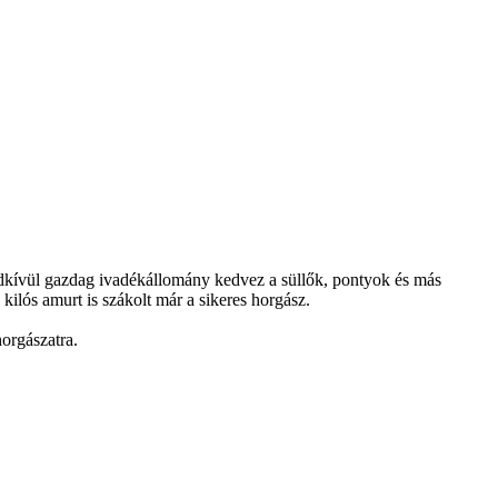
endkívül gazdag ivadékállomány kedvez a süllők, pontyok és más
kilós amurt is szákolt már a sikeres horgász.
horgászatra.