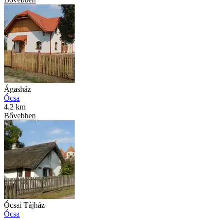
Ágasház
Ócsa
4.2 km
Bővebben
Ócsai Tájház
Ócsa