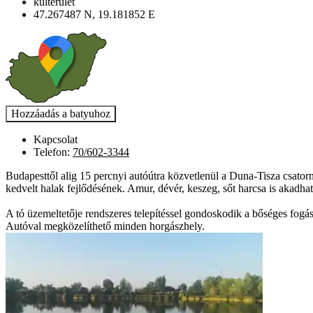
külterület
47.267487 N, 19.181852 E
Kapcsolat
Telefon:
70/602-3344
Budapesttől alig 15 percnyi autóútra közvetlenül a Duna-Tisza csator
kedvelt halak fejlődésének. Amur, dévér, keszeg, sőt harcsa is akadhat
A tó üzemeltetője rendszeres telepítéssel gondoskodik a bőséges fogás
Autóval megközelíthető minden horgászhely.