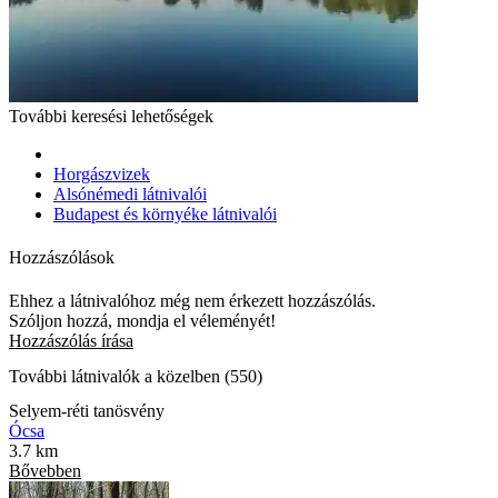
További keresési lehetőségek
Horgászvizek
Alsónémedi látnivalói
Budapest és környéke látnivalói
Hozzászólások
Ehhez a látnivalóhoz még nem érkezett hozzászólás.
Szóljon hozzá, mondja el véleményét!
Hozzászólás írása
További látnivalók a közelben (550)
Selyem-réti tanösvény
Ócsa
3.7 km
Bővebben