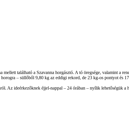
na mellett található a Szavanna horgásztó. A tó öregsége, valamint a r
 horogra – süllőből 9,80 kg az eddigi rekord, de 23 kg-os pontyot és 17 
ról. Az ideérkezőknek éjjel-nappal – 24 órában – nyílik lehetőségük a 