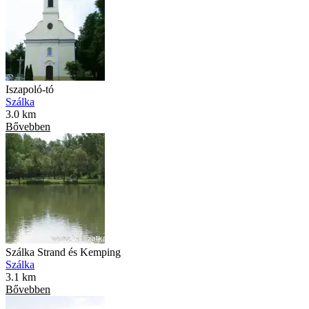
Iszapoló-tó
Szálka
3.0 km
Bővebben
Szálka Strand és Kemping
Szálka
3.1 km
Bővebben