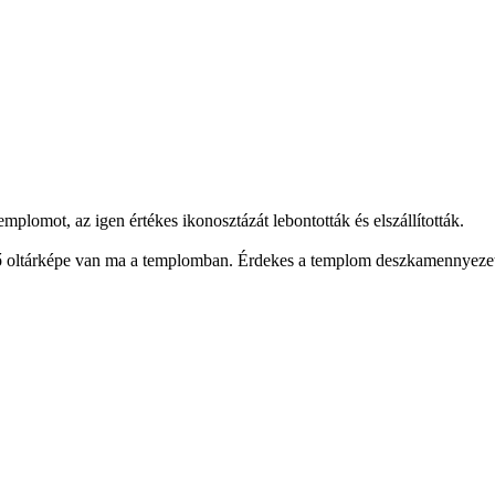
plomot, az igen értékes ikonosztázát lebontották és elszállították.
 ő oltárképe van ma a templomban. Érdekes a templom deszkamennyeze