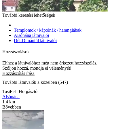
További keresési lehetőségek
Templomok / kápolnák / haranglábak
Alsónána látnivalói
Dél-Dunántúl látnivalói
Hozzászólások
Ehhez a látnivalóhoz még nem érkezett hozzászólás.
Szóljon hozzá, mondja el véleményét!
Hozzászólás írása
További látnivalók a közelben (547)
TasiFish Horgásztó
Alsónána
1.4 km
Bővebben