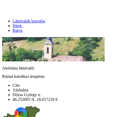
Látnivalók keresése
Hírek
Batyu
Alsónána látnivalói
Római katolikus templom
Cím
Alsónána
Dózsa György u.
46.252005 N, 18.657218 E