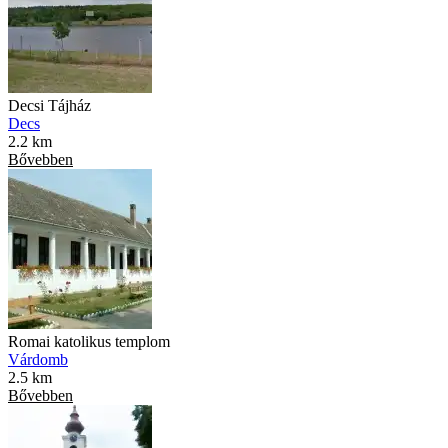
Decsi Tájház
Decs
2.2 km
Bővebben
Romai katolikus templom
Várdomb
2.5 km
Bővebben