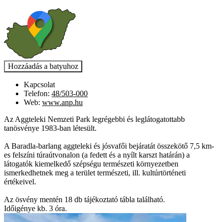
Kapcsolat
Telefon:
48/503-000
Web:
www.anp.hu
Az Aggteleki Nemzeti Park legrégebbi és leglátogatottabb
tanösvénye 1983-ban létesült.
A Baradla-barlang aggteleki és jósvafői bejáratát összekötő 7,5 km-
es felszíni túraútvonalon (a fedett és a nyílt karszt határán) a
látogatók kiemelkedő szépségu természeti környezetben
ismerkedhetnek meg a terület természeti, ill. kultúrtörténeti
értékeivel.
Az ösvény mentén 18 db tájékoztató tábla található.
Időigénye kb. 3 óra.