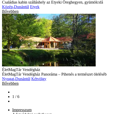
Családias kabin szálláshely az Etyeki Öreghegyen, gyümölcsfá
Közép-Dunántúl
Etyek
Bővebben
ÉletMagTár Vendégház
ÉletMagTár Vendégház Panoráma – Pihenés a természet öleléséb
Nyugat-Dunántúl
Kétvölgy
Bővebben
1 / 6
Impresszum