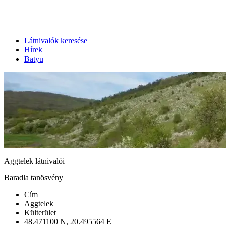
Látnivalók keresése
Hírek
Batyu
Aggtelek látnivalói
Baradla tanösvény
Cím
Aggtelek
Külterület
48.471100 N, 20.495564 E