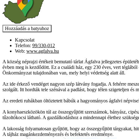
Kapcsolat
Telefon:
99/330-012
Web:
www.agfalva.hu
A község néprajzi értékeit bemutató tárlat Ágfalva jellegzetes épüle
évben meg is kezdődött. Ez a családi ház, egy 230 éves, vert téglából
Önkormányzat tulajdonában van, mely helyi védettség alatt áll.
Az ide érkező vendéget nagyon szép látvány fogadja. A fehérre meszelt
szolgált. Itt hordták tele szénával a padlást, hogy télen szigeteljen é
Az eredeti ruhákban öltöztetett bábúk a hagyományos ágfalvi népvisele
A konyhaeszközökön túl az összegyűjtött szerszámok, bányász, cipész
tűzoltókocsi látható. A gazdálkodáshoz a mindennapi élethez szükséges
A lakosság folyamatosan gyűjtött, hogy az összegyűjtött tárgyakat, hi
A tájház magánkezdeményezés és befektetés eredménye.