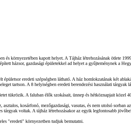
tében és környezetében kapott helyet. A Tájház létrehozásának ötlete 1
 épített házsor, gazdasági épületekkel ad helyet a gyűjteménynek a Hegy
 épületsor eredeti szépségben látható. A ház homlokzatának két ablakát 
s meleget tartson. A 8 helyiségben eredeti berendezési használati tárgyak
tet tükrözik. A faluban élők szokásait, ünnep és hétköznapjait közel 40
, asztalos, kosárfonó, mezőgazdasági, vasutas, és nem utolsó sorban az
 tárgyak voltak. A tájház létrehozásakor az egyik legfontosabb jövőbel
teles "eredeti" környezetben tudjuk bemutatni.