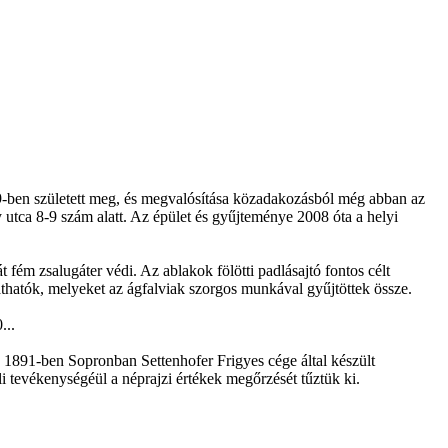
999-ben született meg, és megvalósítása közadakozásból még abban az
 utca 8-9 szám alatt. Az épület és gyűjteménye 2008 óta a helyi
fém zsalugáter védi. Az ablakok fölötti padlásajtó fontos célt
 láthatók, melyeket az ágfalviak szorgos munkával gyűjtöttek össze.
...
 1891-ben Sopronban Settenhofer Frigyes cége által készült
i tevékenységéül a néprajzi értékek megőrzését tűztük ki.