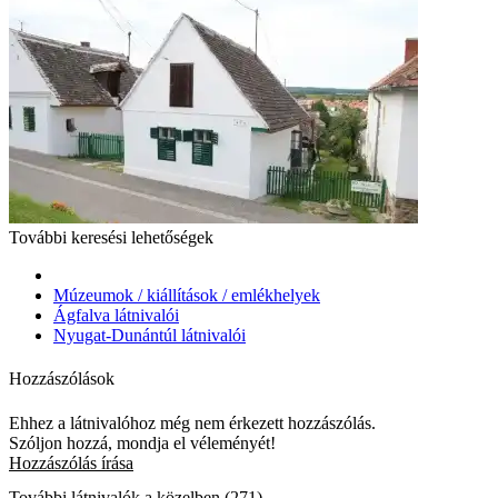
További keresési lehetőségek
Múzeumok / kiállítások / emlékhelyek
Ágfalva látnivalói
Nyugat-Dunántúl látnivalói
Hozzászólások
Ehhez a látnivalóhoz még nem érkezett hozzászólás.
Szóljon hozzá, mondja el véleményét!
Hozzászólás írása
További látnivalók a közelben (271)