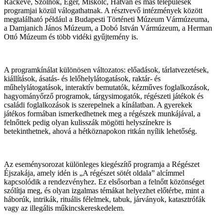
Ráckeve, Szolnok, Eger, Miskolc, Hatvan és más települések
programjai közül válogathatnak. A résztvevő intézmények között
megtalálható például a Budapesti Történeti Múzeum Vármúzeuma,
a Damjanich János Múzeum, a Dobó István Vármúzeum, a Herman
Ottó Múzeum és több vidéki gyűjtemény is.
A programkínálat különösen változatos: előadások, tárlatvezetések,
kiállítások, ásatás- és lelőhelylátogatások, raktár- és
műhelylátogatások, interaktív bemutatók, kézműves foglalkozások,
hagyományőrző programok, tárgysimogatók, régészeti játékok és
családi foglalkozások is szerepelnek a kínálatban. A gyerekek
játékos formában ismerkedhetnek meg a régészek munkájával, a
felnőttek pedig olyan kulisszák mögötti helyszínekre is
betekinthetnek, ahová a hétköznapokon ritkán nyílik lehetőség.
Az eseménysorozat különleges kiegészítő programja a Régészet
Éjszakája, amely idén is „A régészet sötét oldala” alcímmel
kapcsolódik a rendezvényhez. Ez elsősorban a felnőtt közönséget
szólítja meg, és olyan izgalmas témákat helyezhet előtérbe, mint a
háborúk, intrikák, rituális félelmek, tabuk, járványok, katasztrófák
vagy az illegális műkincskereskedelem.