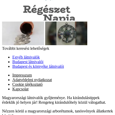
További keresési lehetőségek
Egyéb látnivalók
Budapest látnivalói
Budapest és környéke látnivalói
Impresszum
Adatvédelmi nyilatkozat
Cookie tájékoztató
Kapcsolat
Magyarországi látnivalók gyűjteménye. Ha kirándulástippek
érdeklik jó helyen jár! Rengeteg kirándulóhely közül válogathat.
Nézzen körül a magyarországi arborétumok, tanösvények állatkertek