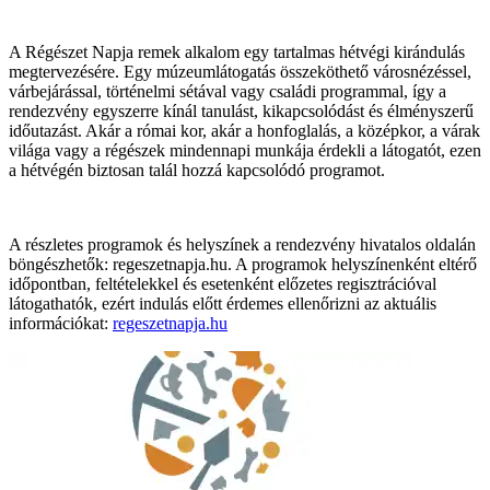
A Régészet Napja remek alkalom egy tartalmas hétvégi kirándulás
megtervezésére. Egy múzeumlátogatás összeköthető városnézéssel,
várbejárással, történelmi sétával vagy családi programmal, így a
rendezvény egyszerre kínál tanulást, kikapcsolódást és élményszerű
időutazást. Akár a római kor, akár a honfoglalás, a középkor, a várak
világa vagy a régészek mindennapi munkája érdekli a látogatót, ezen
a hétvégén biztosan talál hozzá kapcsolódó programot.
A részletes programok és helyszínek a rendezvény hivatalos oldalán
böngészhetők: regeszetnapja.hu. A programok helyszínenként eltérő
időpontban, feltételekkel és esetenként előzetes regisztrációval
látogathatók, ezért indulás előtt érdemes ellenőrizni az aktuális
információkat:
regeszetnapja.hu