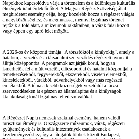
Napokhoz kapcsolódva várja a történelem és a különleges kulturális
élmények iránt érdeklődőket. A Magyar Régész Szövetség által
meghirdetett esemény célja, hogy közelebb hozza a régészet világát
a nagyközönséghez, és megmutassa, mennyi izgalmas történet
rejtőzik a föld alatt, a múzeumok raktáraiban, a várak falai között
vagy éppen egy apró lelet mögött.
A 2026-os év központi témája „A törzsfőktől a királyokig”, amely a
hatalom, a vezetés és a társadalmi szerveződés régészeti nyomait
állítja középpontba. A programok azt járják körül, hogyan
ismerhetők fel a múlt vezetői, elitcsoportjai és hatalmi központjai a
temetkezésekből, fegyverekből, ékszerekből, viseleti elemekből,
kincsleletekből, várakból, udvarhelyekből vagy más régészeti
emlékekből. A téma a kisebb közösségek vezetőitől a törzsi
szerveződéseken át egészen az államalapítás és a királyságok
kialakulásáig kínál izgalmas felfedeznivalókat.
A Régészet Napja nemcsak szakmai esemény, hanem valódi
turisztikai élmény is. Országszerte múzeumok, várak, régészeti
gyűjtemények és kulturális intézmények csatlakoznak a
kezdeményezéshez, így a látogatók többek között Budapest,