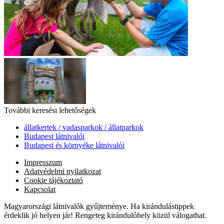
További keresési lehetőségek
állatkertek / vadasparkok / állatparkok
Budapest látnivalói
Budapest és környéke látnivalói
Impresszum
Adatvédelmi nyilatkozat
Cookie tájékoztató
Kapcsolat
Magyarországi látnivalók gyűjteménye. Ha kirándulástippek
érdeklik jó helyen jár! Rengeteg kirándulóhely közül válogathat.