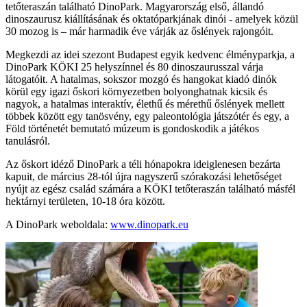
tetőteraszán található DinoPark. Magyarország első, állandó
dinoszaurusz kiállításának és oktatóparkjának dinói - amelyek közül
30 mozog is – már harmadik éve várják az őslények rajongóit.
Megkezdi az idei szezont Budapest egyik kedvenc élményparkja, a
DinoPark KÖKI 25 helyszínnel és 80 dinoszaurusszal várja
látogatóit. A hatalmas, sokszor mozgó és hangokat kiadó dinók
körül egy igazi őskori környezetben bolyonghatnak kicsik és
nagyok, a hatalmas interaktív, élethű és mérethű őslények mellett
többek között egy tanösvény, egy paleontológia játszótér és egy, a
Föld történetét bemutató múzeum is gondoskodik a játékos
tanulásról.
Az őskort idéző DinoPark a téli hónapokra ideiglenesen bezárta
kapuit, de március 28-tól újra nagyszerű szórakozási lehetőséget
nyújt az egész család számára a KÖKI tetőteraszán található másfél
hektárnyi területen, 10-18 óra között.
A DinoPark weboldala:
www.dinopark.eu