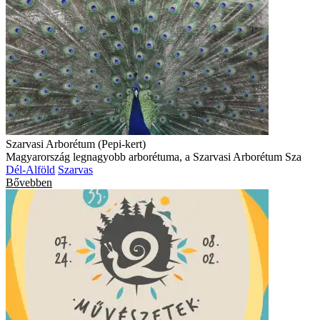
Szarvasi Arborétum (Pepi-kert)
Magyarország legnagyobb arborétuma, a Szarvasi Arborétum Sza
Dél-Alföld
Szarvas
Bővebben
Művészetek Völgye
A Művészetek Völgye egy tíznapos, összművészeti fesztivál, a
Balaton
Kapolcs
Bővebben