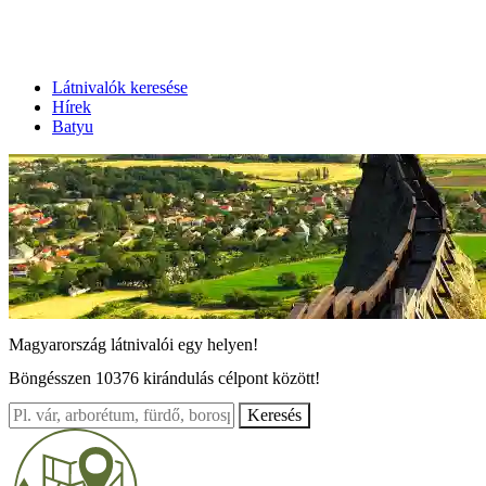
Látnivalók keresése
Hírek
Batyu
Magyarország látnivalói egy helyen!
Böngésszen 10376 kirándulás célpont között!
A portál segítségével könnyen megtervezheti családi, baráti
kirándulásait