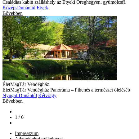
ÉletMagTár Vendégház
ÉletMagTár Vendégház Panoráma – Pihenés a természet öleléséb
Nyugat-Dunántúl
Kétvölgy
Bővebben
1 / 6
Impresszum
Adatvédelmi nyilatkozat
Cookie tájékoztató
Kapcsolat
Magyarországi látnivalók gyűjteménye. Ha kirándulástippek
érdeklik jó helyen jár! Rengeteg kirándulóhely közül válogathat.
Nézzen körül a magyarországi arborétumok, tanösvények állatkertek