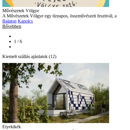
1 / 6
Kiemelt szállás ajánlatok (12)
Etyekikék
Családias kabin szálláshely az Etyeki Öreghegyen, gyümölcsfá
Közép-Dunántúl
Etyek
Bővebben